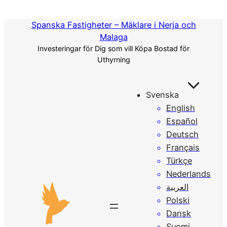
Hoppa
till
Spanska Fastigheter – Mäklare i Nerja och
innehåll
Malaga
Investeringar för Dig som vill Köpa Bostad för
Uthyrning
Svenska
English
Español
Deutsch
Français
Türkçe
Nederlands
العربية
Polski
Dansk
Suomi