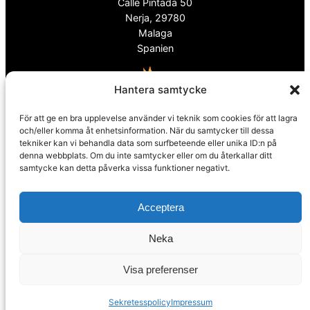
Calle Pintada 50
Nerja, 29780
Malaga
Spanien
Hantera samtycke
För att ge en bra upplevelse använder vi teknik som cookies för att lagra
info@spanskafastigheter.se
och/eller komma åt enhetsinformation. När du samtycker till dessa
☎ 0034 669 738 682
tekniker kan vi behandla data som surfbeteende eller unika ID:n på
Nyhetsbrev
denna webbplats. Om du inte samtycker eller om du återkallar ditt
samtycke kan detta påverka vissa funktioner negativt.
Över 15000 Följare
Acceptera
ⓕ
Facebook
Neka
ⓧ
Twitter
Visa preferenser
Sekretesspolicy
Sekretesspolicy
Impressum