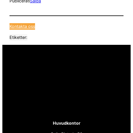
Publicerat
i
Sålda
Kontakta oss
Etiketter:
Huvudkontor