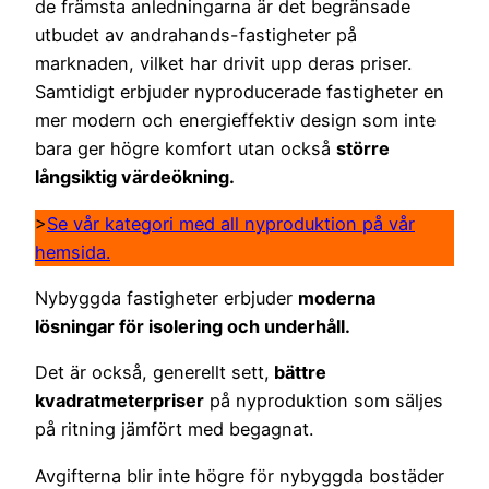
de främsta anledningarna är det begränsade
utbudet av andrahands-fastigheter på
marknaden, vilket har drivit upp deras priser.
Samtidigt erbjuder nyproducerade fastigheter en
mer modern och energieffektiv design som inte
bara ger högre komfort utan också
större
långsiktig värdeökning.
>
Se vår kategori med all nyproduktion på vår
hemsida.
Nybyggda fastigheter erbjuder
moderna
lösningar för isolering och underhåll.
Det är också, generellt sett,
bättre
kvadratmeterpriser
på nyproduktion som säljes
på ritning jämfört med begagnat.
Avgifterna blir inte högre för nybyggda bostäder