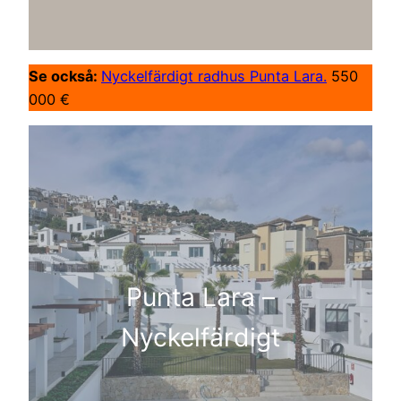
Se också:
Nyckelfärdigt radhus Punta Lara.
550
000 €
Punta Lara –
Nyckelfärdigt