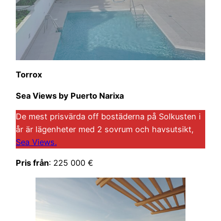
Torrox
Sea Views by Puerto Narixa
De mest prisvärda off bostäderna på Solkusten i
år är lägenheter med 2 sovrum och havsutsikt,
Sea Views.
Pris från
: 225 000 €