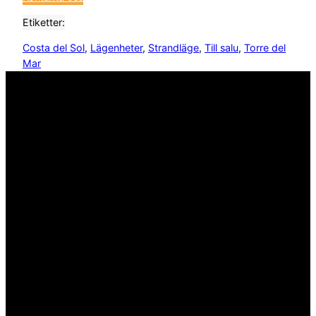
Etiketter:
Costa del Sol
, 
Lägenheter
, 
Strandläge
, 
Till salu
, 
Torre del
Mar