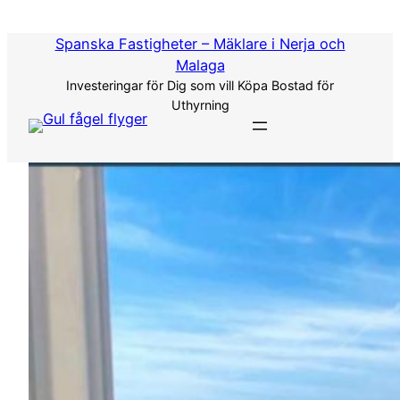
Hoppa
till
Spanska Fastigheter – Mäklare i Nerja och
innehåll
Malaga
Investeringar för Dig som vill Köpa Bostad för
Uthyrning