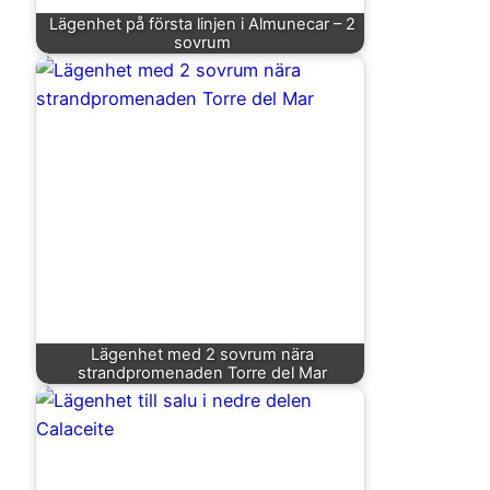
Lägenhet på första linjen i Almunecar – 2
sovrum
Lägenhet med 2 sovrum nära
strandpromenaden Torre del Mar