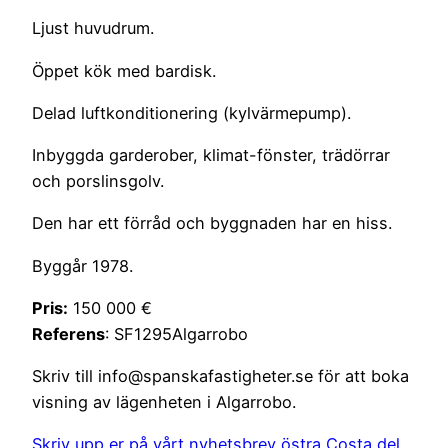
Ljust huvudrum.
Öppet kök med bardisk.
Delad luftkonditionering (kylvärmepump).
Inbyggda garderober, klimat-fönster, trädörrar
och porslinsgolv.
Den har ett förråd och byggnaden har en hiss.
Byggår 1978.
Pris:
150 000 €
Referens
: SF1295Algarrobo
Skriv till info@spanskafastigheter.se för att boka
visning av lägenheten i Algarrobo.
Skriv upp er på vårt nyhetsbrev östra Costa del