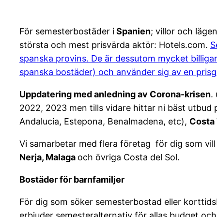
För semesterbostäder i
Spanien
; villor och lä
största och mest prisvärda aktör: Hotels.com.
S
spanska provins. De är dessutom mycket billigar
spanska bostäder) och använder sig av en prisg
Uppdatering med anledning av Corona-krisen
.
2022, 2023 men tills vidare hittar ni bäst utbud
Andalucia, Estepona, Benalmadena, etc),
Costa 
Vi samarbetar med flera företag för dig som vill
Nerja, Malaga
och övriga Costa del Sol.
Bostäder för barnfamiljer
För dig som söker semesterbostad eller korttids
erbjuder semesteralternativ för allas budget oc