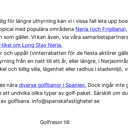
 dig för längre uthyrning kan vi i vissa fall leta upp b
ropical med populära områdena
Nerja (och Frigiliana)
 som gäller. Vi kan även, via våra samarbetspartners
tikel om Long Stay Nerja.
h uppåt (vinterrabatten för de flesta aktörer gäller
ing från en natt till ett år, eller längre, i Nerjaområd
kel och billig villa, lägenhet eller radhus i stadsmiljö, 
res nära
diverse golfbanor i Spanien.
Dock ingår inte 
e att undvika olika typer av golf-paket. Särskilt om 
n av golfbana. info@spanskafastigheter.se
Golfresor till