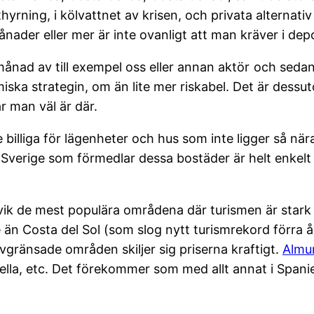
rning, i kölvattnet av krisen, och privata alternativ a
nader eller mer är inte ovanligt att man kräver i depo
n månad av till exempel oss eller annan aktör
och sedan
ska strategin, om än lite mer riskabel. Det är dessuto
r man väl är där.
billiga för lägenheter och hus som inte ligger så nä
 i Sverige som förmedlar dessa bostäder är helt enkel
undvik de mest populära områdena där turismen är stark 
än Costa del Sol (som slog nytt turismrekord förra åre
gränsade områden skiljer sig priserna kraftigt.
Almu
bella, etc. Det förekommer som med allt annat i Spani