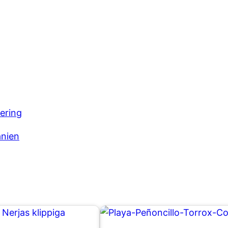
ering
anien