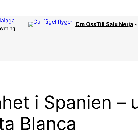
Malaga
Om Oss
Till Salu Nerja
hyrning
het i Spanien – 
sta Blanca