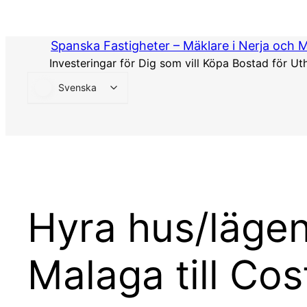
Hoppa
till
Spanska Fastigheter – Mäklare i Nerja och 
innehåll
Investeringar för Dig som vill Köpa Bostad för Ut
Svenska
Hyra hus/lägen
Malaga till Co