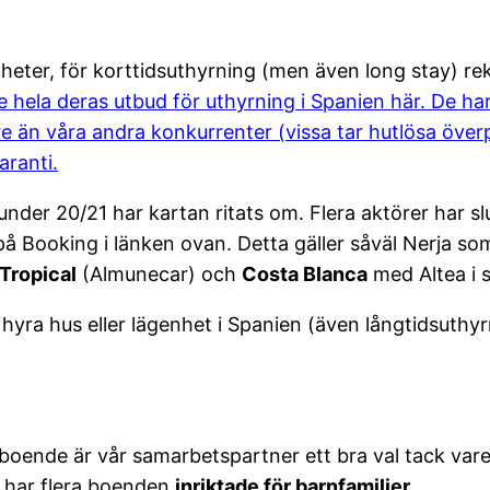
genheter, för korttidsuthyrning (men även long stay)
e hela deras utbud för uthyrning i Spanien här. De har
e än våra andra konkurrenter (vissa tar hutlösa överp
aranti.
 under 20/21 har kartan ritats om. Flera aktörer har 
 på Booking i länken ovan. Detta gäller såväl Nerja so
Tropical
(Almunecar) och
Costa Blanca
med Altea i 
 hyra hus eller lägenhet i Spanien (även långtidsuthy
boende är vår samarbetspartner ett bra val tack vare
h har flera boenden
inriktade för barnfamiljer.