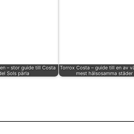
en – stor guide till Costa
Torrox Costa – guide till en av v
del Sols pärla
mest hälsosamma städer