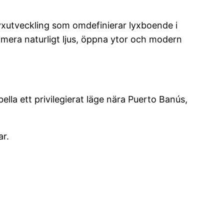
lyxutveckling som omdefinierar lyxboende i
imera naturligt ljus, öppna ytor och modern
ella ett privilegierat läge nära Puerto Banús,
r.