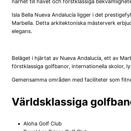
närhet till havet och förstklassiga bekvämlighete
Isla Bella Nueva Andalucía ligger i det prestige
Marbella. Detta arkitektoniska mästerverk erbju
elegans.
Beläget i hjärtat av Nueva Andalucía, ett av Marb
förstklassiga golfbanor, internationella skolor, 
Gemensamma områden med faciliteter som fitne
Världsklassiga golfbano
Aloha Golf Club