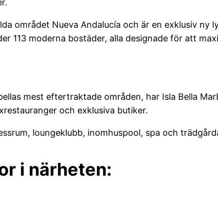
r.
fyllda området Nueva Andalucía och är en exklusiv ny 
der 113 moderna bostäder, alla designade för att max
ellas mest eftertraktade områden, har Isla Bella Marb
lyxrestauranger och exklusiva butiker.
ssrum, loungeklubb, inomhuspool, spa och trädgårda
r i närheten: