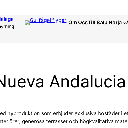
Malaga
Om Oss
Till Salu Nerja
hyrning
ueva Andalucia –
t med nyproduktion som erbjuder exklusiva bostäder i 
eriörer, generösa terrasser och högkvalitativa mater