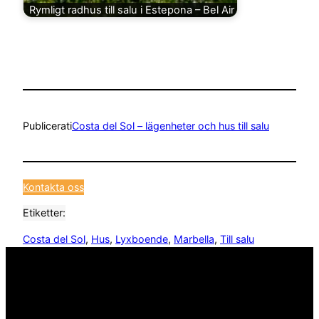
Rymligt radhus till salu i Estepona – Bel Air
Publicerat
i
Costa del Sol – lägenheter och hus till salu
Kontakta oss
Etiketter:
Costa del Sol
, 
Hus
, 
Lyxboende
, 
Marbella
, 
Till salu