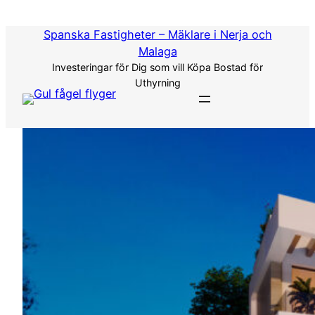
Hoppa
till
Spanska Fastigheter – Mäklare i Nerja och
innehåll
Malaga
Investeringar för Dig som vill Köpa Bostad för
Uthyrning