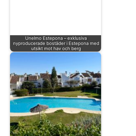
Unelmo Estepona – exklusiva
nyproducerade bostäder i Estepona med
utsikt mot hav och berg