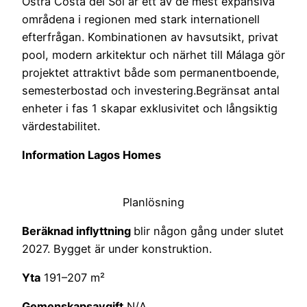
Östra Costa del Sol är ett av de mest expansiva
områdena i regionen med stark internationell
efterfrågan. Kombinationen av havsutsikt, privat
pool, modern arkitektur och närhet till Málaga gör
projektet attraktivt både som permanentboende,
semesterbostad och investering.Begränsat antal
enheter i fas 1 skapar exklusivitet och långsiktig
värdestabilitet.
Information Lagos Homes
Planlösning
Beräknad inflyttning
blir någon gång under slutet
2027. Bygget är under konstruktion.
Yta
191–207 m²
Gemenskapsavgift
N/A