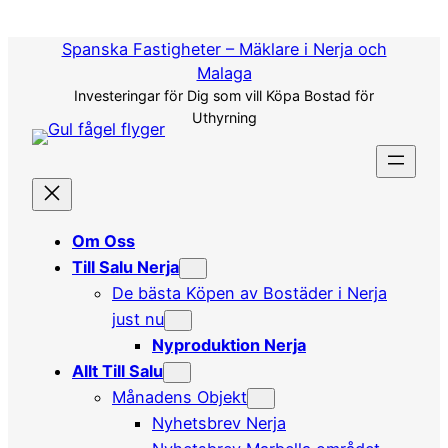
Hoppa
till
Spanska Fastigheter – Mäklare i Nerja och
innehåll
Malaga
Investeringar för Dig som vill Köpa Bostad för
Uthyrning
Om Oss
Till Salu Nerja
De bästa Köpen av Bostäder i Nerja
just nu
Nyproduktion Nerja
Allt Till Salu
Månadens Objekt
Nyhetsbrev Nerja