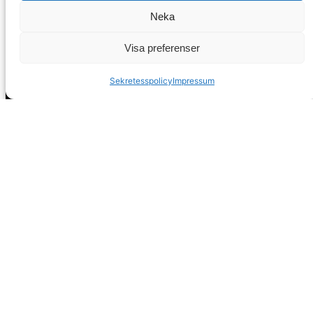
Neka
Visa preferenser
Huvudkontor
Sekretesspolicy
Impressum
Calle Pintada 50
Nerja, 29780
Malaga
Spanien
info@spanskafastigheter.se
☎ 0034 669 738 682
Nyhetsbrev
Över 15000 Följare
ⓕ
Facebook