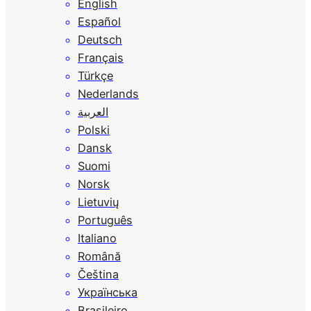
English
Español
Deutsch
Français
Türkçe
Nederlands
العربية
Polski
Dansk
Suomi
Norsk
Lietuvių
Português
Italiano
Română
Čeština
Українська
Brasileiro