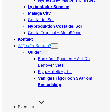
Nyhetsbrev Marbella området
Lyxbostäder Spanien
Malaga City
Costa del Sol
Nyproduktion Costa del Sol
Costa Tropical – Almuñécar
Kontakt
Sälja din Bostad
?
Guider
Banklån i Spanien – Allt Du
Behöver Veta
Flyg/Hotell/Hyrbil
Vanliga Frågor och Svar om
Bostadsköp
Svenska