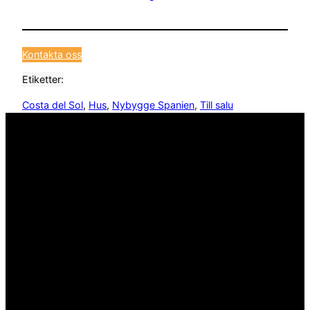
Kontakta oss
Etiketter:
Costa del Sol
, 
Hus
, 
Nybygge Spanien
, 
Till salu