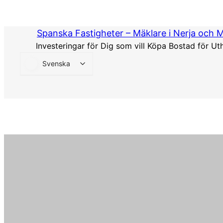
Hoppa
till
Spanska Fastigheter – Mäklare i Nerja och 
innehåll
Investeringar för Dig som vill Köpa Bostad för Ut
Svenska