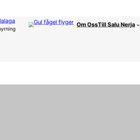
Malaga
Om Oss
Till Salu Nerja
hyrning