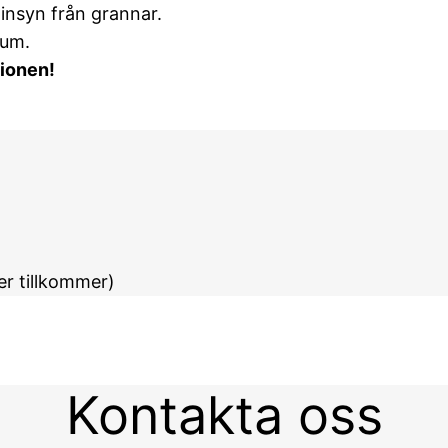
insyn från grannar.
rum.
tionen!
r tillkommer)
Kontakta oss