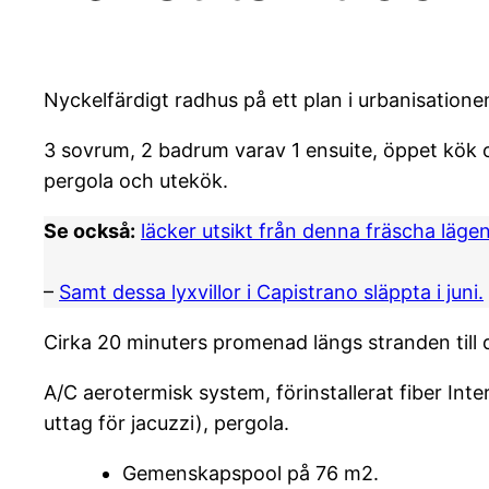
Nyckelfärdigt radhus på ett plan i urbanisatione
3 sovrum, 2 badrum varav 1 ensuite, öppet kök o
pergola och utekök.
Se också:
läcker utsikt från denna fräscha läge
–
Samt dessa lyxvillor i Capistrano släppta i juni.
Cirka 20 minuters promenad längs stranden till 
A/C aerotermisk system, förinstallerat fiber In
uttag för jacuzzi), pergola.
Gemenskapspool på 76 m2.