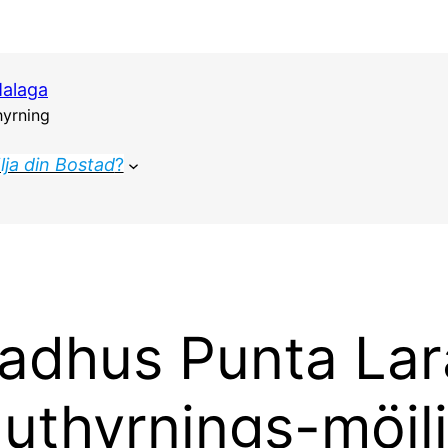
Malaga
hyrning
lja din Bostad
?
radhus Punta La
 uthyrnings-möjl