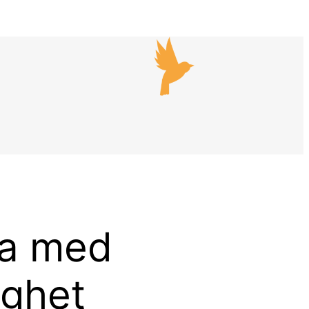
ra med
ighet