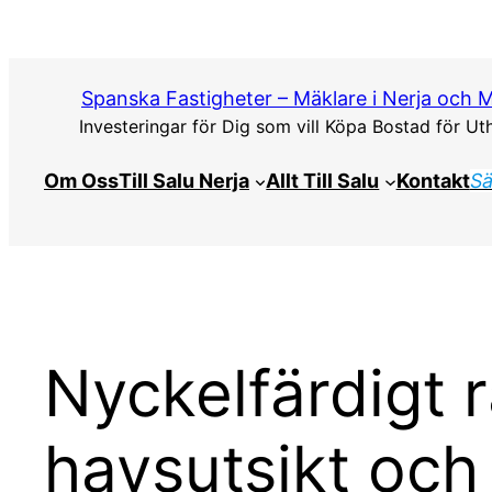
Hoppa
till
innehåll
Spanska Fastigheter – Mäklare i Nerja och 
Investeringar för Dig som vill Köpa Bostad för Ut
Om Oss
Till Salu Nerja
Allt Till Salu
Kontakt
Sä
Nyckelfärdigt 
havsutsikt och