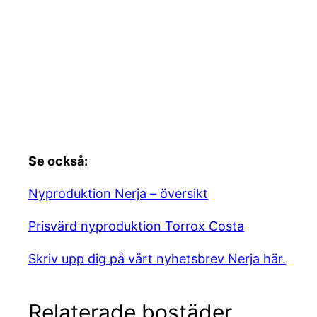
Se också:
Nyproduktion Nerja – översikt
Prisvärd nyproduktion Torrox Costa
Skriv upp dig på vårt nyhetsbrev Nerja här.
Relaterade bostäder