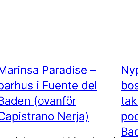
Marinsa Paradise –
Nyp
parhus i Fuente del
bos
Baden (ovanför
tak
Capistrano Nerja)
poo
Ba