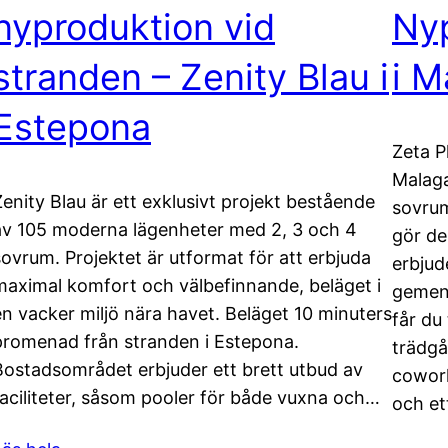
nyproduktion vid
Nyp
stranden – Zenity Blau i
i M
Estepona
Zeta P
Malaga
Zenity Blau är ett exklusivt projekt bestående
sovrum
av 105 moderna lägenheter med 2, 3 och 4
gör de
sovrum. Projektet är utformat för att erbjuda
erbjud
maximal komfort och välbefinnande, beläget i
gemens
en vacker miljö nära havet. Beläget 10 minuters
får du 
promenad från stranden i Estepona.
trädgå
Bostadsområdet erbjuder ett brett utbud av
cowork
faciliteter, såsom pooler för både vuxna och…
och et