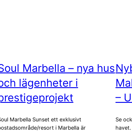
Soul Marbella – nya hus
Nyb
och lägenheter i
Mal
prestigeprojekt
– U
Soul Marbella Sunset ett exklusivt
Se ock
bostadsområde/resort i Marbella är
havet.