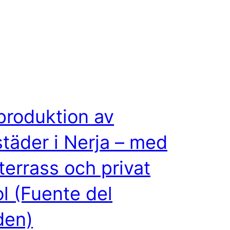
roduktion av
täder i Nerja – med
terrass och privat
l (Fuente del
den)