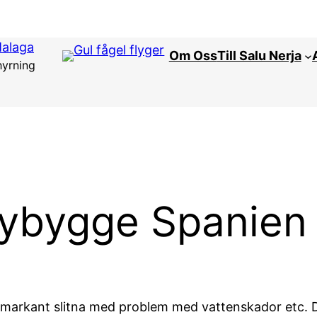
Malaga
Om Oss
Till Salu Nerja
hyrning
ybygge Spanien
 markant slitna med problem med vattenskador etc. 