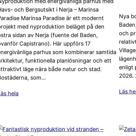
Nyproduktion med energivänliga parhus med
Havs- och Bergsutsikt i Nerja – Marinsa
Nya bo
Paradise Marinsa Paradise är ett modernt
Baden,
projekt med nyproduktion beläget på den
och pr
östra sidan av Nerja (fuente del Baden,
relati
ovanför Capistrano). Här uppförs 17
Villag
energivänliga parhus som kombinerar samtida
lägenh
arkitektur, funktionella planlösningar och ett
enligt
attraktivt läge nära både natur och stad.
2026. 
Bostäderna, som…
Läs he
Läs hela