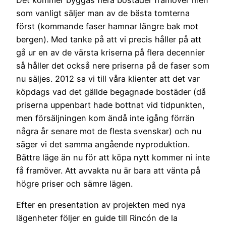
Det kommer byggas flera bostäder framöver men
som vanligt säljer man av de bästa tomterna
först (kommande faser hamnar längre bak mot
bergen). Med tanke på att vi precis håller på att
gå ur en av de värsta kriserna på flera decennier
så håller det också nere priserna på de faser som
nu säljes. 2012 sa vi till våra klienter att det var
köpdags vad det gällde begagnade bostäder (då
priserna uppenbart hade bottnat vid tidpunkten,
men försäljningen kom ändå inte igång förrän
några år senare mot de flesta svenskar) och nu
säger vi det samma angående nyproduktion.
Bättre läge än nu för att köpa nytt kommer ni inte
få framöver. Att avvakta nu är bara att vänta på
högre priser och sämre lägen.
Efter en presentation av projekten med nya
lägenheter följer en guide till Rincón de la