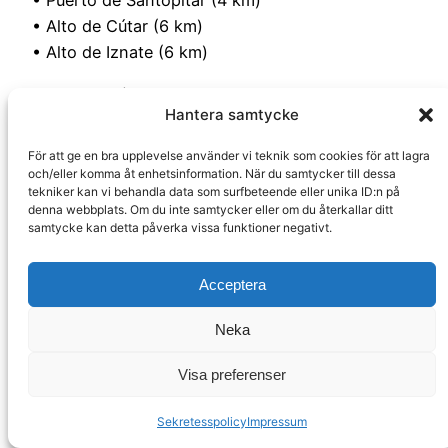
• Puerto de Santopitar (4 km)
• Alto de Cútar (6 km)
• Alto de Iznate (6 km)
• Comares (8 km)
Hantera samtycke
• Puerto del León (11 km)
För att ge en bra upplevelse använder vi teknik som cookies för att lagra
• León (11 km)
och/eller komma åt enhetsinformation. När du samtycker till dessa
• Alto de Zambra (21 km)
tekniker kan vi behandla data som surfbeteende eller unika ID:n på
denna webbplats. Om du inte samtycker eller om du återkallar ditt
• Puerto de Puerto (22 km)
samtycke kan detta påverka vissa funktioner negativt.
• Puerto del Sol (22 km)
• Puerto de Zafarrya (23 km)
Acceptera
Rincon är porten till Axarquia, ett av Spaniens
Neka
vackraste områden. ”Sol och avokado”-rutten är
ett av områdets mest populära sevärdheter.
Ruta
Visa preferenser
del Sol y del Aguacate
är en härlig väg som
slingrar sig genom Malagas ytterområden kantad
Sekretesspolicy
Impressum
av tropiska frukter och historia.
Läs mer här.
Se