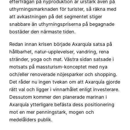
efterfrågan på nyproduktion är urstark även på
uthyrningsmarknaden för turister, så räkna med
att avkastningen på det segmentet stiger
snabbare än uthyrningspriserna på begagnade
bostäder den närmaste tiden.
Redan innan krisen började Axarquía satsa på
hållbarhet, natur-upplevelser, vandring, rena
stränder, yoga och mat. Västra sidan satsade i
motsats på massturism-konceptet med nya
och/eller renoverade nöjesparker och shopping.
Det råder nu ingen tvekan om att Axarquía gjorde
rätt val och ligger i vinnarhålet enligt investerare.
Dessutom kommer den planerade marinan i
Axarquía ytterligare befästa dess positionering
mot en mer penningstark, mogen och
medelålders publik.