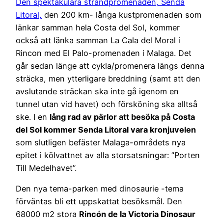
Den spektakulära strandpromenaden, Senda
Litoral,
den 200 km- långa kustpromenaden som
länkar samman hela Costa del Sol, kommer
också att länka samman La Cala del Moral i
Rincon med El Palo-promenaden i Malaga. Det
går sedan länge att cykla/promenera längs denna
sträcka, men ytterligare breddning (samt att den
avslutande sträckan ska inte gå igenom en
tunnel utan vid havet) och försköning ska alltså
ske. I en
lång rad av pärlor att besöka på Costa
del Sol kommer Senda Litoral vara kronjuvelen
som slutligen befäster Malaga-områdets nya
epitet i kölvattnet av alla storsatsningar: ”Porten
Till Medelhavet”.
Den nya tema-parken med dinosaurie -tema
förväntas bli ett uppskattat besöksmål. Den
68000 m2 stora
Rincón de la Victoria Dinosaur