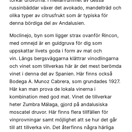
torkar druvorna. I mellanrummet av dessa
russinbäddar växer det avokado, mandelträd och
olika typer av citrusfrukt som är typiska för
denna bördiga del av Andalusien.
Moclinejo, byn som ligger strax ovanför Rincon,
med omnejd är en guldgruva för dig som
uppskattar livets goda i form av mat och
vin. Längs bergsväggarna klättrar vinodlingarna
och vinet som tillverkas här är det mest berömda
vinet i denna del av Spanien. Här finns också
Bodega A. Munoz Cabrera, som grundades 1927.
Här kan man prova de lokala vinerna i
kombination med god mat. Vinet de tillverkar
heter Zumbra Málaga, gjord på andalusiska
moscatel druvor. Här finns flera tillfällen för
vinprovningar samt möjlighet att se hur det går
till att tillverka vin. Det återfinns några härliga