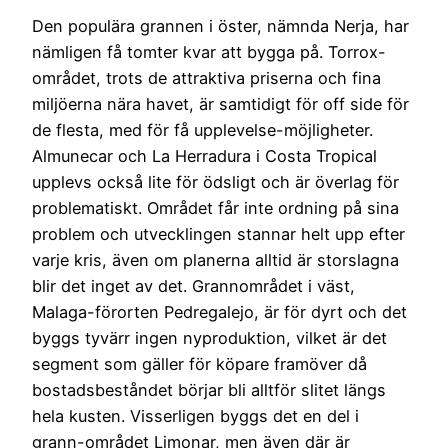
Den populära grannen i öster, nämnda Nerja, har
nämligen få tomter kvar att bygga på. Torrox-
området, trots de attraktiva priserna och fina
miljöerna nära havet, är samtidigt för off side för
de flesta, med för få upplevelse-möjligheter.
Almunecar och La Herradura i Costa Tropical
upplevs också lite för ödsligt och är överlag för
problematiskt. Området får inte ordning på sina
problem och utvecklingen stannar helt upp efter
varje kris, även om planerna alltid är storslagna
blir det inget av det. Grannområdet i väst,
Malaga-förorten Pedregalejo, är för dyrt och det
byggs tyvärr ingen nyproduktion, vilket är det
segment som gäller för köpare framöver då
bostadsbeståndet börjar bli alltför slitet längs
hela kusten. Visserligen byggs det en del i
grann-området Limonar, men även där är