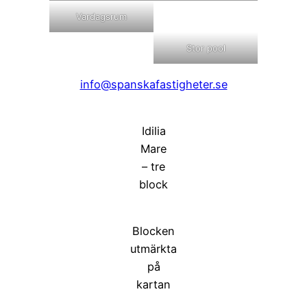
Vardagsrum
Stor pool
info@spanskafastigheter.se
Idilia
Mare
– tre
block
Blocken
utmärkta
på
kartan