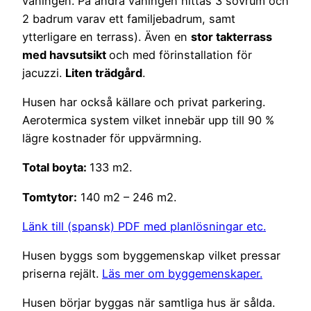
våningen. På andra våningen hittas 3 sovrum och
2 badrum varav ett familjebadrum, samt
ytterligare en terrass). Även en
stor takterrass
med havsutsikt
och med förinstallation för
jacuzzi.
Liten trädgård
.
Husen har också källare och privat parkering.
Aerotermica system vilket innebär upp till 90 %
lägre kostnader för uppvärmning.
Total boyta:
133 m2.
Tomtytor:
140 m2 – 246 m2.
Länk till (spansk) PDF med planlösningar etc.
Husen byggs som byggemenskap vilket pressar
priserna rejält.
Läs mer om byggemenskaper.
Husen börjar byggas när samtliga hus är sålda.