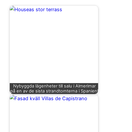
Nybyggda lägenheter till salu i Almerimar
på en av de sista strandtomterna i Spanien!