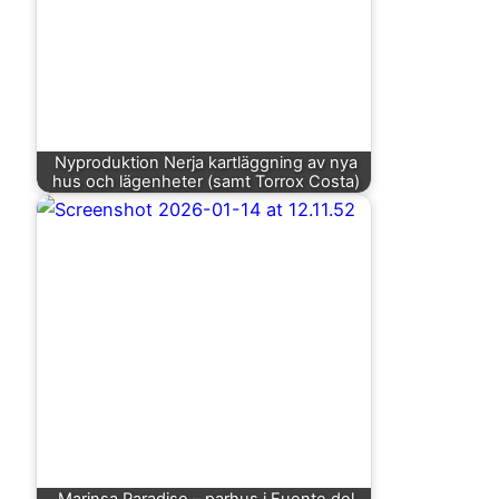
Nyproduktion Nerja kartläggning av nya
hus och lägenheter (samt Torrox Costa)
Marinsa Paradise – parhus i Fuente del