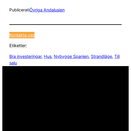
Publicerat
i
Övriga Andalusien
Kontakta oss
Etiketter:
Bra investeringar
, 
Hus
, 
Nybygge Spanien
, 
Strandläge
, 
Till
salu