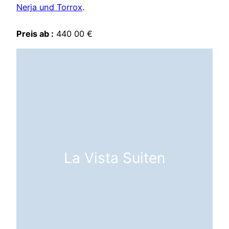
Nerja und Torrox
.
Preis ab :
440 00 €
La Vista Suiten