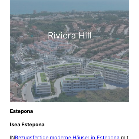
Riviera Hill
Estepona
Isea Estepona
IN
Bezugsfertige moderne Häuser in Estepona
mit