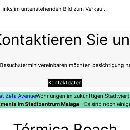
links im untenstehenden Bild zum Verkauf.
ontaktieren Sie u
Besuchstermin vereinbaren möchten besichtigung neh
Kontaktdaten
ist Zeta Avenue
Wohnungen im zukünftigen Stadtvierte
rtments im Stadtzentrum Malaga
– Es sind noch eini
Térmica Beach