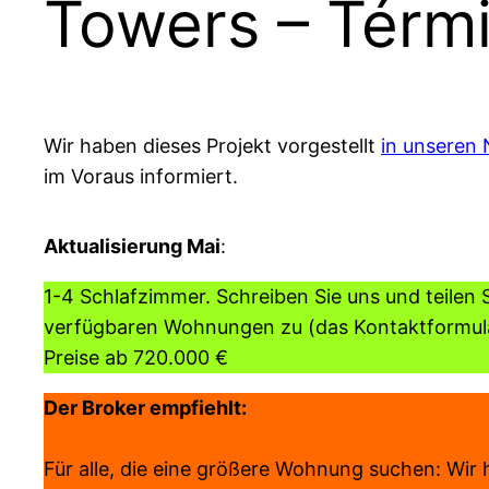
Towers – Térm
Wir haben dieses Projekt vorgestellt
in unseren 
im Voraus informiert.
Aktualisierung Mai
:
1-4 Schlafzimmer. Schreiben Sie uns und teilen
verfügbaren Wohnungen zu (das Kontaktformular
Preise ab 720.000 €
Der Broker empfiehlt:
Für alle, die eine größere Wohnung suchen: Wi