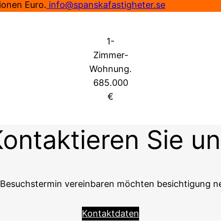
lionen Euro.
info@spanskafastigheter.se
1-
Zimmer-
Wohnung.
685.000
€
ontaktieren Sie u
Besuchstermin vereinbaren möchten besichtigung neh
Kontaktdaten