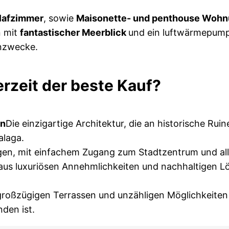
hlafzimmer
, sowie
Maisonette- und penthouse Wohnu
n mit
fantastischer Meerblick
und ein luftwärmepumpe
nzwecke.
rzeit der beste Kauf?
on
Die einzigartige Architektur, die an historische Rui
alaga.
egen, mit einfachem Zugang zum Stadtzentrum und all
aus luxuriösen Annehmlichkeiten und nachhaltigen Lös
großzügigen Terrassen und unzähligen Möglichkeiten f
nden ist.