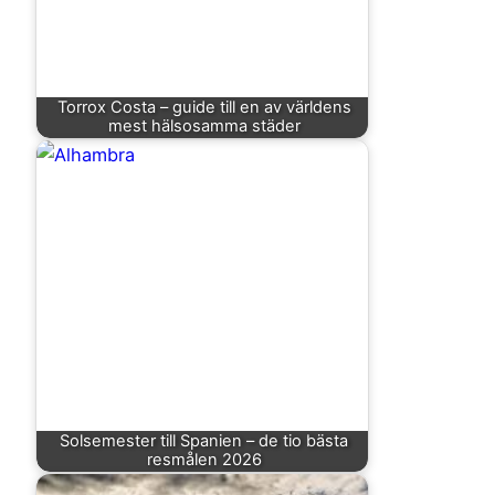
Torrox Costa – guide till en av världens
mest hälsosamma städer
Solsemester till Spanien – de tio bästa
resmålen 2026