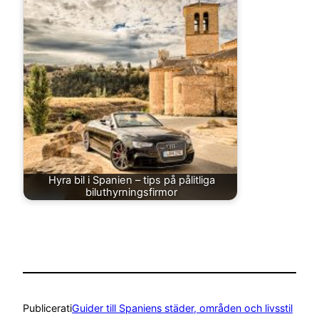
Hyra bil i Spanien – tips på pålitliga
biluthyrningsfirmor
Publicerat
i
Guider till Spaniens städer, områden och livsstil