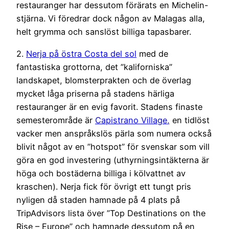
restauranger har dessutom förärats en Michelin-
stjärna. Vi föredrar dock någon av Malagas alla,
helt grymma och sanslöst billiga tapasbarer.
2.
Nerja på östra Costa del sol
med de
fantastiska grottorna, det ”kaliforniska”
landskapet, blomsterprakten och de överlag
mycket låga priserna på stadens härliga
restauranger är en evig favorit. Stadens finaste
semesterområde är
Capistrano Village,
en tidlöst
vacker men anspråkslös pärla som numera också
blivit något av en ”hotspot” för svenskar som vill
göra en god investering (uthyrningsintäkterna är
höga och bostäderna billiga i kölvattnet av
kraschen). Nerja fick för övrigt ett tungt pris
nyligen då staden hamnade på 4 plats på
TripAdvisors lista över ”Top Destinations on the
Rise – Europe” och hamnade dessutom på en