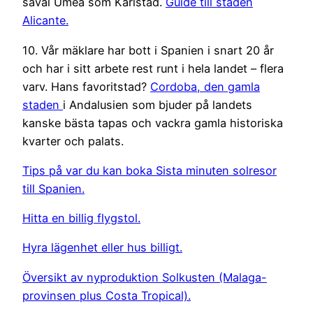
såväl Umeå som Karlstad.
Guide till staden
Alicante.
10. Vår mäklare har bott i Spanien i snart 20 år
och har i sitt arbete rest runt i hela landet – flera
varv. Hans favoritstad?
Cordoba, den gamla
staden
i Andalusien som bjuder på landets
kanske bästa tapas och vackra gamla historiska
kvarter och palats.
Tips på var du kan boka Sista minuten solresor
till Spanien.
Hitta en billig flygstol.
Hyra lägenhet eller hus billigt.
Översikt av nyproduktion Solkusten (Malaga-
provinsen plus Costa Tropical).