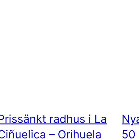
Prissänkt radhus i La
Nya
Ciñuelica – Orihuela
50 