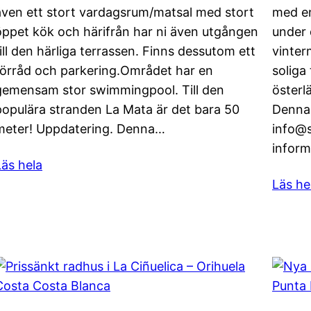
även ett stort vardagsrum/matsal med stort
med en
öppet kök och härifrån har ni även utgången
under 
till den härliga terrassen. Finns dessutom ett
vinter
förråd och parkering.Området har en
soliga
gemensam stor swimmingpool. Till den
österl
populära stranden La Mata är det bara 50
Denna ä
meter! Uppdatering. Denna…
info@s
inform
Läs hela
Läs he