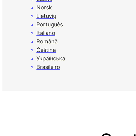
Norsk
Lietuvių
Português
Italiano
Română
Čeština
Українська
Brasileiro