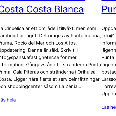
Costa Costa Blanca
Pun
La Ciñuelica är ett område i tillväxt, men som
Uppdat
samtidigt är lugnt. Det omges av Punta marina,
info@s
Pruma, Rocio del Mar och Los Altos.
infor
Uppdatering. Denna är såld. Skriv till
lägenh
info@spanskafastigheter.se för mer
Punta 
information. Gångavstånd till stränderna Punta
lägenh
Prima, Cala Piteras och stränderna i Orihulea
bostad
Costa. Ligger nära flertalet serviceinrättningar
Larsso
och shoppingcenter såsom La Zenia…
Torrevi
Uppda
Läs hela
Läs he