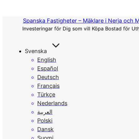
Hoppa
till
Spanska Fastigheter – Mäklare i Nerja och 
innehåll
Investeringar för Dig som vill Köpa Bostad för Ut
Svenska
English
Español
Deutsch
Français
Türkçe
Nederlands
العربية
Polski
Dansk
Suomi