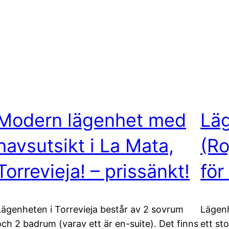
Modern lägenhet med
Läg
havsutsikt i La Mata,
(Ro
Torrevieja! – prissänkt!
för
Lägenheten i Torrevieja består av 2 sovrum
Lägenh
och 2 badrum (varav ett är en-suite). Det finns
ett st