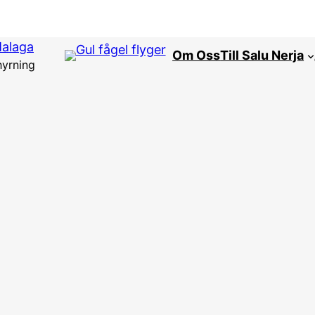
Malaga
Om Oss
Till Salu Nerja
hyrning