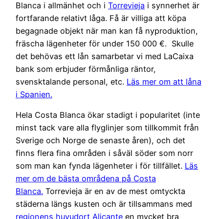
Blanca i allmänhet och i
Torrevieja
i synnerhet är
fortfarande relativt låga. Få är villiga att köpa
begagnade objekt när man kan få nyproduktion,
fräscha lägenheter för under 150 000 €. Skulle
det behövas ett lån samarbetar vi med LaCaixa
bank som erbjuder förmånliga räntor,
svensktalande personal, etc.
Läs mer om att låna
i Spanien.
Hela Costa Blanca ökar stadigt i popularitet (inte
minst tack vare alla flyglinjer som tillkommit från
Sverige och Norge de senaste åren), och det
finns flera fina områden i såväl söder som norr
som man kan fynda lägenheter i för tillfället.
Läs
mer om de bästa områdena på Costa
Blanca.
Torrevieja är en av de mest omtyckta
städerna längs kusten och är tillsammans med
regionens huvudort Alicante
en mycket bra