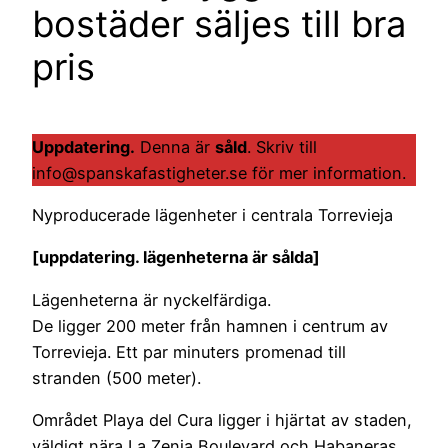
bostäder säljes till bra
pris
Uppdatering.
Denna är
såld
. Skriv till
info@spanskafastigheter.se för mer information.
Nyproducerade lägenheter i centrala Torrevieja
[uppdatering. lägenheterna är sålda]
Lägenheterna är nyckelfärdiga.
De ligger 200 meter från hamnen i centrum av
Torrevieja. Ett par minuters promenad till
stranden (500 meter).
Området Playa del Cura ligger i hjärtat av staden,
väldigt nära La Zenia Boulevard och Habaneras