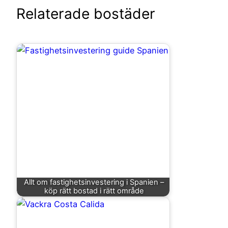
Relaterade bostäder
Allt om fastighetsinvestering i Spanien –
köp rätt bostad i rätt område