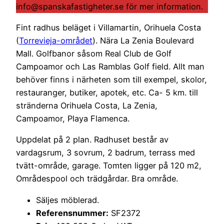
info@spanskafastigheter.se för mer information.
Fint radhus beläget i Villamartin, Orihuela Costa
(
Torrevieja-området
). Nära La Zenia Boulevard
Mall. Golfbanor såsom Real Club de Golf
Campoamor och Las Ramblas Golf field. Allt man
behöver finns i närheten som till exempel, skolor,
restauranger, butiker, apotek, etc. Ca- 5 km. till
stränderna Orihuela Costa, La Zenia,
Campoamor, Playa Flamenca.
Uppdelat på 2 plan. Radhuset består av
vardagsrum, 3 sovrum, 2 badrum, terrass med
tvätt-område, garage. Tomten ligger på 120 m2,
Områdespool och trädgårdar. Bra område.
Säljes möblerad.
Referensnummer:
SF2372