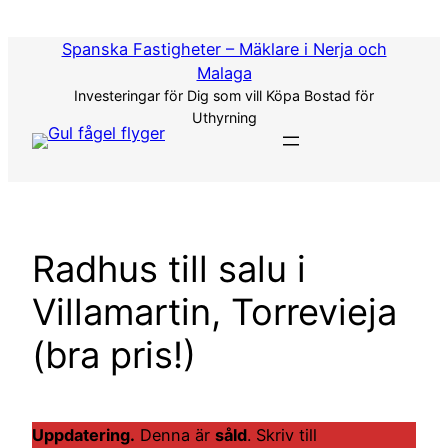
Hoppa
till
Spanska Fastigheter – Mäklare i Nerja och
innehåll
Malaga
Investeringar för Dig som vill Köpa Bostad för
Uthyrning
Radhus till salu i
Villamartin, Torrevieja
(bra pris!)
Uppdatering.
Denna är
såld
. Skriv till