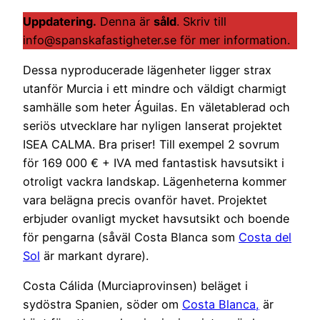
Uppdatering.
Denna är
såld
. Skriv till
info@spanskafastigheter.se för mer information.
Dessa nyproducerade lägenheter ligger strax
utanför Murcia i ett mindre och väldigt charmigt
samhälle som heter Águilas. En väletablerad och
seriös utvecklare har nyligen lanserat projektet
ISEA CALMA. Bra priser! Till exempel 2 sovrum
för 169 000 € + IVA med fantastisk havsutsikt i
otroligt vackra landskap. Lägenheterna kommer
vara belägna precis ovanför havet. Projektet
erbjuder ovanligt mycket havsutsikt och boende
för pengarna (såväl Costa Blanca som
Costa del
Sol
är markant dyrare).
Costa Cálida (Murciaprovinsen) beläget i
sydöstra Spanien, söder om
Costa Blanca,
är