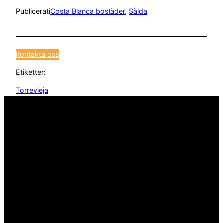
Publicerat
i
Costa Blanca bostäder
, 
Sålda
Kontakta oss
Etiketter:
Torrevieja