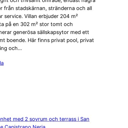
lugnt och trivsamt område, endast några
r från stadskärnan, stränderna och all
r service. Villan erbjuder 204 m²
a på en 302 m² stor tomt och
erar generösa sällskapsytor med ett
t boende. Här finns privat pool, privat
ring och…
la