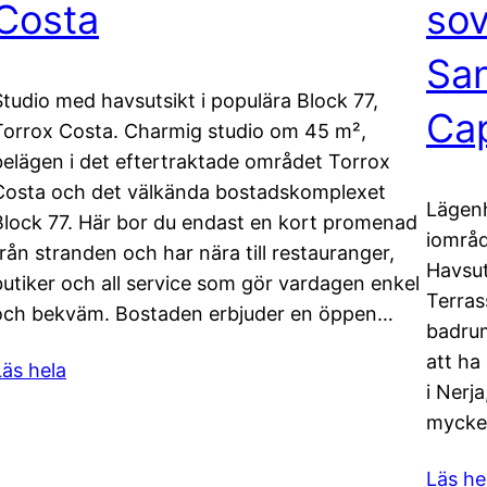
Costa
sov
Sa
Studio med havsutsikt i populära Block 77,
Cap
Torrox Costa. Charmig studio om 45 m²,
belägen i det eftertraktade området Torrox
Costa och det välkända bostadskomplexet
Lägen
Block 77. Här bor du endast en kort promenad
iområd
från stranden och har nära till restauranger,
Havsut
butiker och all service som gör vardagen enkel
Terras
och bekväm. Bostaden erbjuder en öppen…
badrum
att ha
Läs hela
i Nerj
mycke
Läs he