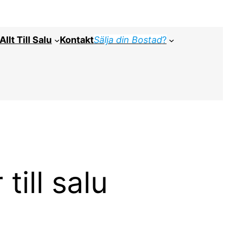
Allt Till Salu
Kontakt
Sälja din Bostad
?
ill salu