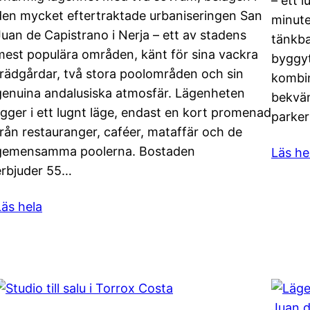
– ett 
den mycket eftertraktade urbaniseringen San
minute
Juan de Capistrano i Nerja – ett av stadens
tänkba
mest populära områden, känt för sina vackra
byggyt
trädgårdar, två stora poolområden och sin
kombin
genuina andalusiska atmosfär. Lägenheten
bekväm
ligger i ett lugnt läge, endast en kort promenad
parke
från restauranger, caféer, mataffär och de
gemensamma poolerna. Bostaden
Läs he
erbjuder 55…
Läs hela