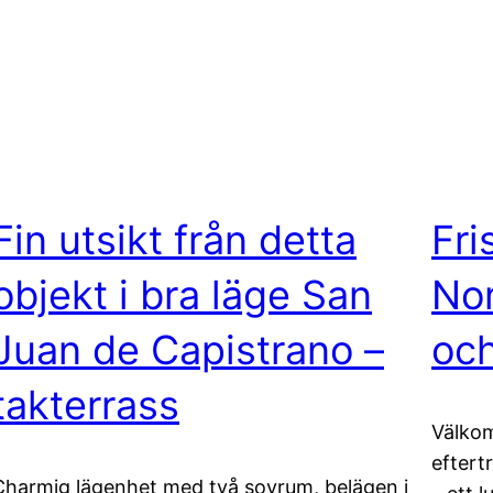
Fin utsikt från detta
Fri
objekt i bra läge San
Nor
Juan de Capistrano –
och
takterrass
Välkom
eftert
Charmig lägenhet med två sovrum, belägen i