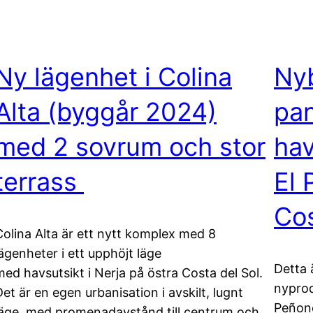
Ny lägenhet i Colina
Ny
Alta (byggår 2024)
pan
med 2 sovrum och stor
hav
terrass
El 
Co
Colina Alta är ett nytt komplex med 8
lägenheter i ett upphöjt läge
Detta 
med havsutsikt i Nerja på östra Costa del Sol.
nyprod
Det är en egen urbanisation i avskilt, lugnt
Peñonc
läge, med promenadavstånd till centrum och