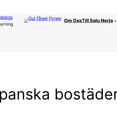
Malaga
Om Oss
Till Salu Nerja
hyrning
panska bostäder t