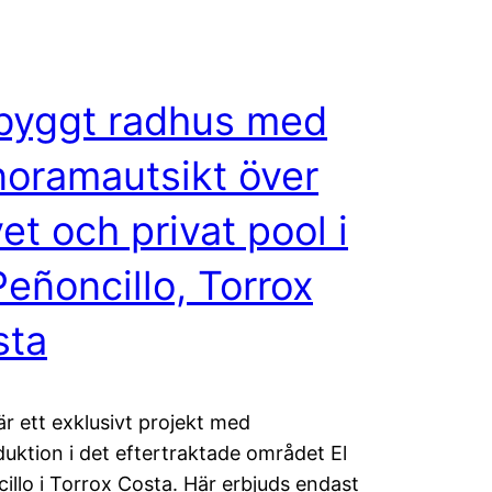
byggt radhus med
oramautsikt över
et och privat pool i
Peñoncillo, Torrox
sta
är ett exklusivt projekt med
uktion i det eftertraktade området El
illo i Torrox Costa. Här erbjuds endast