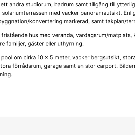
ett andra studiorum, badrum samt tillgång till ytterli
ll solariumterrassen med vacker panoramautsikt. Enlig
byggnation/konvertering markerad, samt takplan/terr
 och fristående hus med veranda, vardagsrum/matplats
e familjer, gäster eller uthyrning.
ool om cirka 10 x 5 meter, vacker bergsutsikt, stora 
ora förrådsrum, garage samt en stor carport. Bildern
ning.