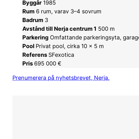
Byggår
1985
Rum
6 rum, varav 3–4 sovrum
Badrum
3
Avstånd till Nerja centrum 1
500 m
Parkering
Omfattande parkeringsyta, garage
Pool
Privat pool, cirka 10 x 5 m
Referens
SFexotica
Pris
695 000 €
Prenumerera på nyhetsbrevet, Nerja.