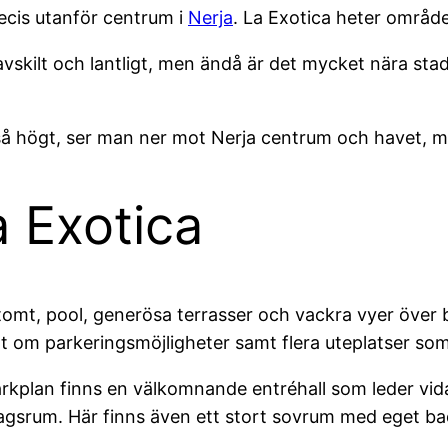
precis utanför centrum i
Nerja
. La Exotica heter områd
vskilt och lantligt, men ändå är det mycket nära stade
r så högt, ser man ner mot Nerja centrum och havet,
 Exotica
tomt, pool, generösa terrasser och vackra vyer över 
 om parkeringsmöjligheter samt flera uteplatser som 
rkplan finns en välkomnande entréhall som leder vid
rdagsrum. Här finns även ett stort sovrum med eget 