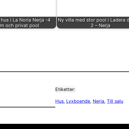
 hus i La Noria Nerja -4
Ny villa med stor pool i Ladera 
m och privat pool
2 – Nerja
Etiketter:
Hus
, 
Lyxboende
, 
Nerja
, 
Till salu