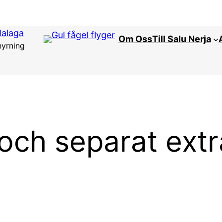
Malaga
Om Oss
Till Salu Nerja
hyrning
 och separat extr