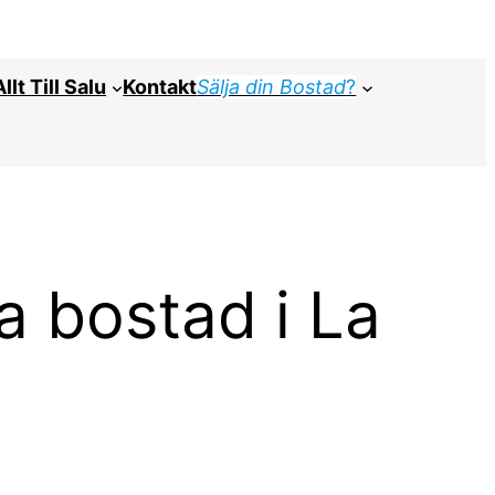
Allt Till Salu
Kontakt
Sälja din Bostad
?
a bostad i La