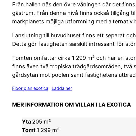
Från hallen nås den övre våningen där det finns 
gästrum. Från denna nivå finns också tillgång ti
markplanets möjliga utformning med alternativ 
I anslutning till huvudhuset finns ett separat
Detta gör fastigheten särskilt intressant för störr
Tomten omfattar cirka 1 299 m² och har en stor p
finns även två tropiska trädgårdsområden, två st
gårdsytan mot poolen samt fastighetens utbred
Floor plan exotica
Ladda ner
MER INFORMATION OM VILLAN I LA EXOTICA
Yta
205 m²
Tomt
1 299 m²