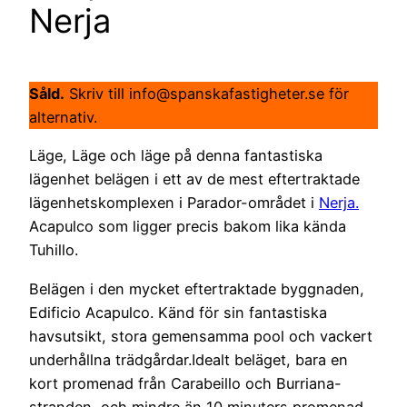
Nerja
Såld.
Skriv till info@spanskafastigheter.se för
alternativ.
Läge, Läge och läge på denna fantastiska
lägenhet belägen i ett av de mest eftertraktade
lägenhetskomplexen i Parador-området i
Nerja.
Acapulco som ligger precis bakom lika kända
Tuhillo.
Belägen i den mycket eftertraktade byggnaden,
Edificio Acapulco. Känd för sin fantastiska
havsutsikt, stora gemensamma pool och vackert
underhållna trädgårdar.Idealt beläget, bara en
kort promenad från Carabeillo och Burriana-
stranden, och mindre än 10 minuters promenad