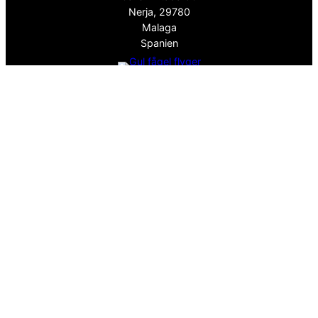
Nerja, 29780
Malaga
Spanien
info@spanskafastigheter.se
☎ 0034 669 738 682
Nyhetsbrev
Över 15000 Följare
ⓕ
Facebook
ⓧ
Twitter
Sekretesspolicy
EST. 2008