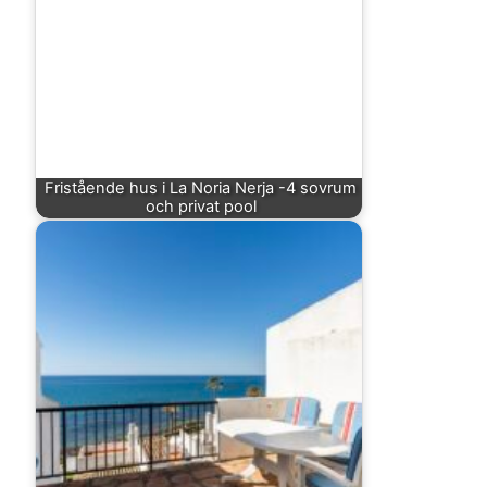
Fristående hus i La Noria Nerja -4 sovrum
och privat pool