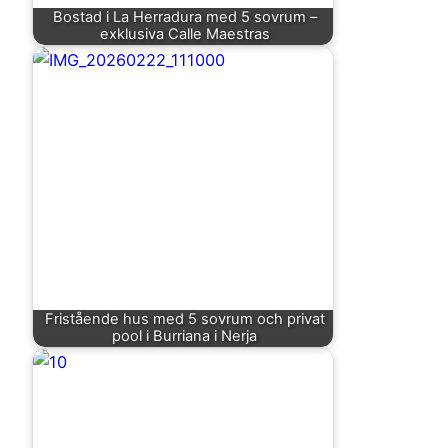
Bostad i La Herradura med 5 sovrum –
exklusiva Calle Maestras
Fristående hus med 5 sovrum och privat
pool i Burriana i Nerja