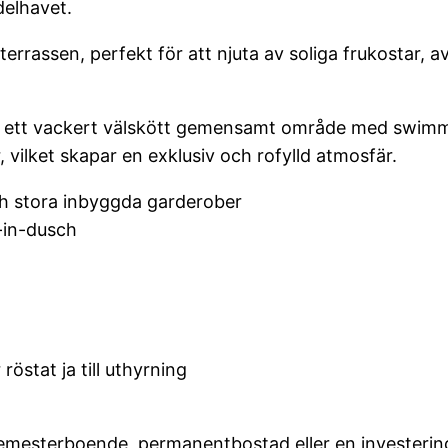
delhavet.
rrassen, perfekt för att njuta av soliga frukostar, a
 ett vackert välskött gemensamt område med swimm
 vilket skapar en exklusiv och rofylld atmosfär.
h stora inbyggda garderober
-in-dusch
östat ja till uthyrning
 semesterboende, permanentbostad eller en investerin