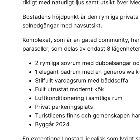
rikligt med naturligt ljus samt utsikt över Me
Bostadens höjdpunkt är den rymliga privata te
solnedgångar med havsutsikt.
Komplexet, som är en gated community, har
parasoller, som delas av endast 8 lägenheter,
2 rymliga sovrum med dubbelsängar oc
1 elegant badrum med en generös walk
Stilfullt vardagsrum med bäddsoffa
Fullt utrustat modernt kök
Luftkonditionering i samtliga rum
Privat parkeringsplats
Turistlicens finns och gemenskapen har r
Byggår 2024
En exceptionell bostad, idealisk som lyxigt