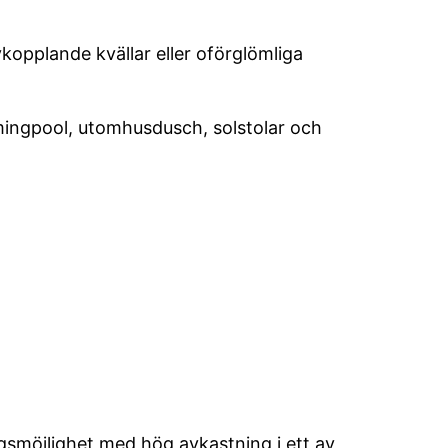
vkopplande kvällar eller oförglömliga
ingpool, utomhusdusch, solstolar och
gsmöjlighet med hög avkastning i ett av