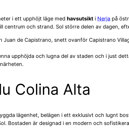
heter i ett upphöjt läge med
havsutsikt
i
Nerja
på östr
ill centrum och strand. Sol större delen av dagen, ef
n Juan de Capistrano, snett ovanför Capistrano Villag
enna upphöjda och lugna del av staden och i just detta
 närheten.
lu Colina Alta
yggda lägenhet, belägen i ett exklusivt och lugnt bo
ol. Bostaden är designad i en modern och sofistikera