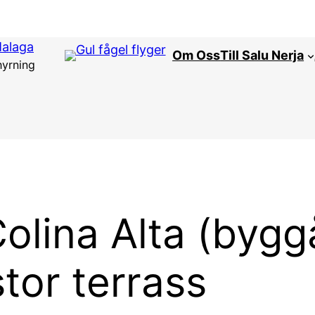
Malaga
Om Oss
Till Salu Nerja
hyrning
Colina Alta (byg
tor terrass