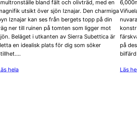
smultronställe bland fält och olivträd, med en
6,000m
magnifik utsikt över sjön Iznajar. Den charmiga
Viñuel
byn Iznajar kan ses från bergets topp på din
nuvara
väg ner till ruinen på tomten som ligger mot
konstr
sjön. Beläget i utkanten av Sierra Subettica är
färskv
detta en idealisk plats för dig som söker
på des
tillhet.…
bilfär
Läs hela
Läs he