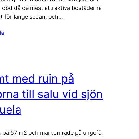
p död då de mest attraktiva bostäderna
lut för länge sedan, och…
la
t med ruin på
rna till salu vid sjön
uela
n på 57 m2 och markområde på ungefär