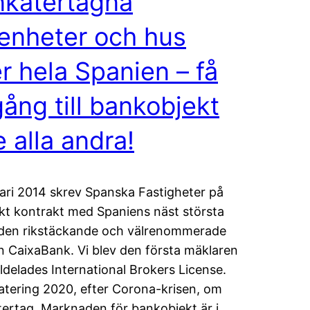
nkåtertagna
enheter och hus
r hela Spanien – få
lgång till bankobjekt
e alla andra!
uari 2014 skrev Spanska Fastigheter på
ikt kontrakt med Spaniens näst största
 den rikstäckande och välrenommerade
 CaixaBank. Vi blev den första mäklaren
lldelades International Brokers License.
tering 2020, efter Corona-krisen, om
ertag. Marknaden för bankobjekt är i