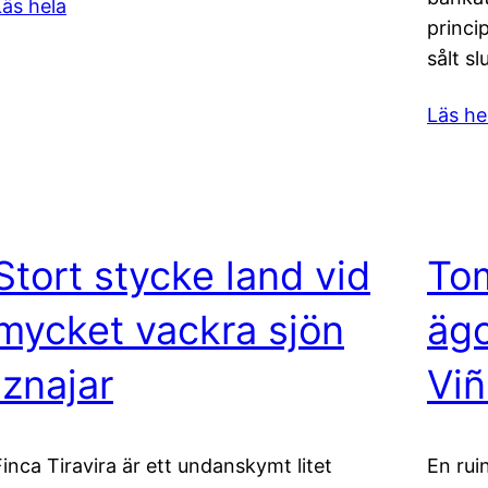
Läs hela
princi
sålt s
Läs he
Stort stycke land vid
Tom
mycket vackra sjön
ägo
Iznajar
Viñ
Finca Tiravira är ett undanskymt litet
En rui