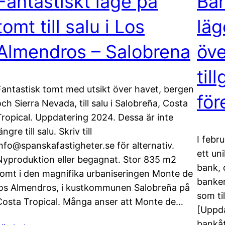
Fantastiskt läge på
Ba
tomt till salu i Los
läg
Almendros – Salobrena
öve
til
Fantastisk tomt med utsikt över havet, bergen
för
och Sierra Nevada, till salu i Salobreña, Costa
Tropical. Uppdatering 2024. Dessa är inte
ängre till salu. Skriv till
I febr
info@spanskafastigheter.se för alternativ.
ett un
Nyproduktion eller begagnat. Stor 835 m2
bank,
tomt i den magnifika urbaniseringen Monte de
banken
los Almendros, i kustkommunen Salobreña på
som ti
Costa Tropical. Många anser att Monte de…
[Uppda
bankåt