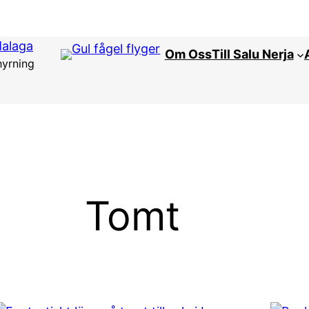
Malaga
Om Oss
Till Salu Nerja
hyrning
Tomt