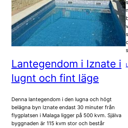
s
Lantegendom i Iznate i
lugnt och fint läge
Denna lantegendom i den lugna och högt
belägna byn Iznate endast 30 minuter från
flygplatsen i Malaga ligger på 500 kvm. Själva
byggnaden är 115 kvm stor och består