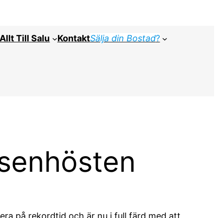
Allt Till Salu
Kontakt
Sälja din Bostad
?
 senhösten
ra på rekordtid och är nu i full färd med att