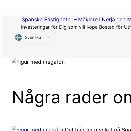
Hoppa
till
Spanska Fastigheter – Mäklare i Nerja och 
innehåll
Investeringar för Dig som vill Köpa Bostad för Ut
Svenska
Några rader o
Det händer mycket på Spans