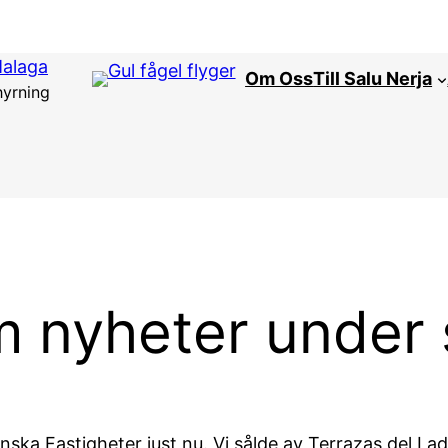
Malaga
Om Oss
Till Salu Nerja
hyrning
m nyheter under
ka Fastigheter just nu. Vi sålde av Terrazas del Lade