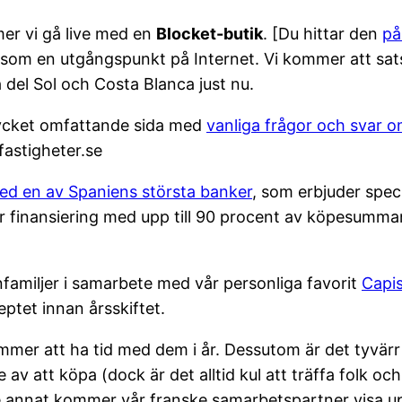
mer vi gå live med en
Blocket-butik
. [Du hittar den
på
 som en utgångspunkt på Internet. Vi kommer att sat
 del Sol och Costa Blanca just nu.
 mycket omfattande sida med
vanliga frågor och svar 
astigheter.se
ed en av Spaniens största banker
, som erbjuder spe
r finansiering med upp till 90 procent av köpesumman
rnfamiljer i samarbete med vår personliga favorit
Capis
tet innan årsskiftet.
mer att ha tid med dem i år. Dessutom är det tyvär
de av att köpa (dock är det alltid kul att träffa folk 
e annat kommer vår franske samarbetspartner visa u