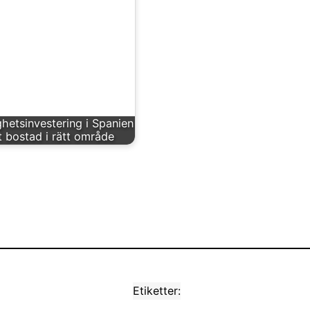
ghetsinvestering i Spanien
t bostad i rätt område
Etiketter: