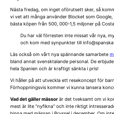
Nästa fredag, om inget oförutsett sker, så kom
vi vet att många använder Blocket som Google,
bästa köpen från 500, 000-1,5 miljoner på Costa
Du har väl förresten inte missat vår nya,
och kom med synpunkter till info@spanskaf
Läs också om vårt nya spännande samarbete
m
bland annat svensktalande personal. De erbjude
hela Spanien och är kraftigt sänkta i pris!
Vi håller på att utveckla ett resekoncept för ba
Förhoppningsvis kommer vi kunna lansera koncep
Vad det gäller mässor
är det tveksamt om vi kom
mest är lite ”nyfikna” och inte riktigt intressera
hinna med mässan i Bryssel i december. Om int