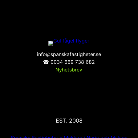
info@spanskafastigheter.se
☎ 0034 669 738 682
Nyhetsbrev
EST. 2008
Spanska Fastigheter – Mäklare i Nerja och Malaga