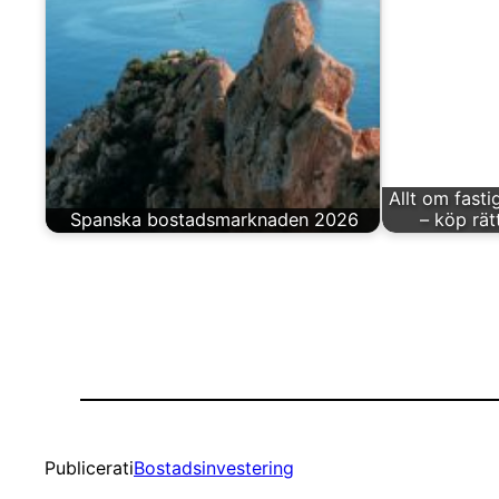
Allt om fasti
Spanska bostadsmarknaden 2026
– köp rät
Publicerat
i
Bostadsinvestering