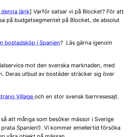
 denna länk
] Varför satsar vi på Blocket? För att
sa på budgetsegmentet på Blocket, de absolut
om bostadsköp i Spanien
? Läs gärna igenom
cialservice mot den svenska marknaden, med
. Deras utbud av bostäder sträcker sig över
trano Village
och en stor svensk barnresesajt.
r så att många som besöker mässor i Sverige
och prata Spanien!). Vi kommer emellertid försöka
pp våra objekt på mässan.