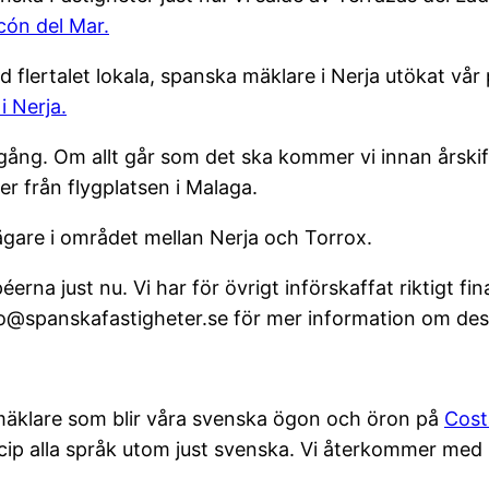
cón del Mar.
 flertalet lokala, spanska mäklare i Nerja utökat vår 
i Nerja.
ång. Om allt går som det ska kommer vi innan årskifte
er från flygplatsen i Malaga.
ägare i området mellan Nerja och Torrox.
éerna just nu. Vi har för övrigt införskaffat riktigt 
info@spanskafastigheter.se för mer information om des
 mäklare som blir våra svenska ögon och öron på
Cost
ncip alla språk utom just svenska. Vi återkommer me