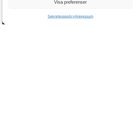
Visa preferenser
info@spanskafastigheter.se
☎ 0034 669 738 682
Sekretesspolicy
Impressum
Nyhetsbrev
Över 15000 Följare
ⓕ
Facebook
ⓧ
Twitter
Sekretesspolicy
EST. 2008
Spanska Fastigheter – Mäklare i Nerja och Malaga