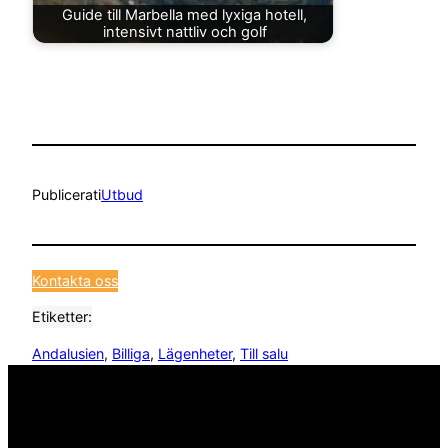
Guide till Marbella med lyxiga hotell,
intensivt nattliv och golf
Publicerat
i
Utbud
Kontakta oss
Etiketter:
Andalusien
, 
Billiga
, 
Lägenheter
, 
Till salu