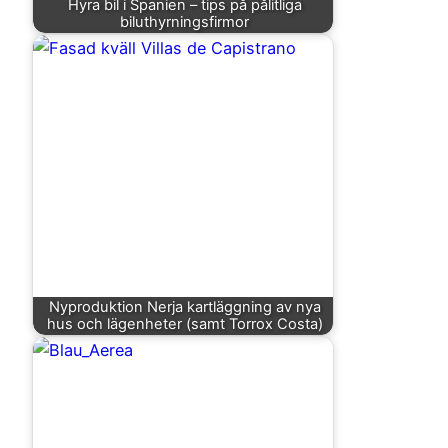
Hyra bil i Spanien – tips på pålitliga
biluthyrningsfirmor
Nyproduktion Nerja kartläggning av nya
hus och lägenheter (samt Torrox Costa)