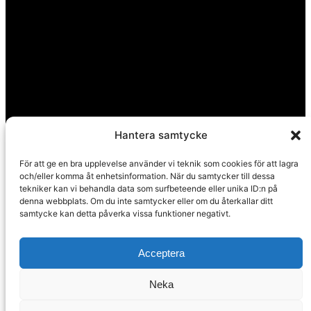
Hantera samtycke
För att ge en bra upplevelse använder vi teknik som cookies för att lagra
och/eller komma åt enhetsinformation. När du samtycker till dessa
tekniker kan vi behandla data som surfbeteende eller unika ID:n på
denna webbplats. Om du inte samtycker eller om du återkallar ditt
Huvudkontor
samtycke kan detta påverka vissa funktioner negativt.
Calle Pintada 50
Nerja, 29780
Acceptera
Malaga
Spanien
Neka