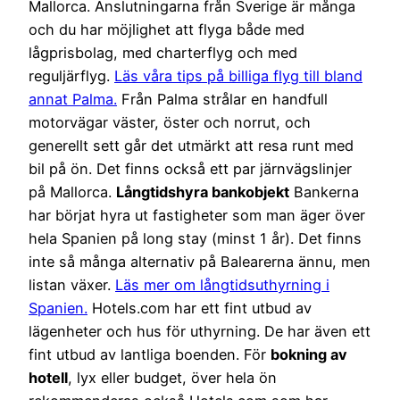
Mallorca. Anslutningarna från Sverige är många
och du har möjlighet att flyga både med
lågprisbolag, med charterflyg och med
reguljärflyg.
Läs våra tips på billiga flyg till bland
annat Palma.
Från Palma strålar en handfull
motorvägar väster, öster och norrut, och
generellt sett går det utmärkt att resa runt med
bil på ön. Det finns också ett par järnvägslinjer
på Mallorca.
Långtidshyra bankobjekt
Bankerna
har börjat hyra ut fastigheter som man äger över
hela Spanien på long stay (minst 1 år). Det finns
inte så många alternativ på Balearerna ännu, men
listan växer.
Läs mer om långtidsuthyrning i
Spanien.
Hotels.com har ett fint utbud av
lägenheter och hus för uthyrning. De har även ett
fint utbud av lantliga boenden. För
bokning av
hotell
, lyx eller budget, över hela ön