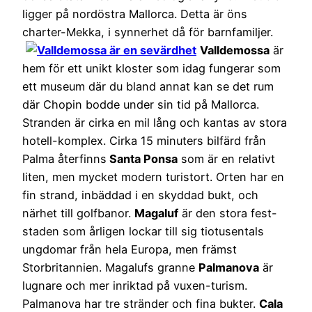
ligger på nordöstra Mallorca. Detta är öns
charter-Mekka, i synnerhet då för barnfamiljer.
Valldemossa
är
hem för ett unikt kloster som idag fungerar som
ett museum där du bland annat kan se det rum
där Chopin bodde under sin tid på Mallorca.
Stranden är cirka en mil lång och kantas av stora
hotell-komplex. Cirka 15 minuters bilfärd från
Palma återfinns
Santa Ponsa
som är en relativt
liten, men mycket modern turistort. Orten har en
fin strand, inbäddad i en skyddad bukt, och
närhet till golfbanor.
Magaluf
är den stora fest-
staden som årligen lockar till sig tiotusentals
ungdomar från hela Europa, men främst
Storbritannien. Magalufs granne
Palmanova
är
lugnare och mer inriktad på vuxen-turism.
Palmanova har tre stränder och fina bukter.
Cala