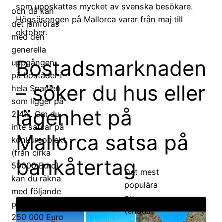
som uppskattas mycket av svenska besökare.
och då kan
Högsäsongen på Mallorca varar från maj till
det jämföras
oktober.
med den
generella
Bostadsmarknaden
uppgången
på bostäder i
– söker du hus eller
hela Spanien
som ligger på
lägenhet på
2,4%. Om du
inte satsar på
Mallorca satsa på
konkursobjekt
(från cirka
bankåtertag
50000 Euro)
Det mest
kan du räkna
populära
med följande
nu
priser i Palma.
(endast
250 000 Euro