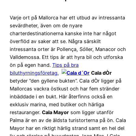
Varje ort på Mallorca har ett utbud av intressanta
sevärdheter, även om de nyare
charterdestinationerna kanske inte har något
överflöd av saker att se. Några särskilt
intressanta orter är Pollença, Sóller, Manacor och
Valldemossa. Ett tips är att hyra bil och utforska
ön på egen hand.
Tips på bra
biluthyrningsföretag.
Cala dÒr
betyder ”den gyllene bukten”. Cala dÒr ligger på
Mallorcas vackra östkust och har fem stränder
inbäddade i en bukt. Här återfinns också en
exklusiv marina, med butiker och härliga
restauranger.
Cala Mayor
som ligger utanför
Palma är en av de äldsta turistorterna på ön. Cala
Mayor har en riktigt härlig strand samt en hel del
liv och rörelse på huvudgatan Joan Miro. I Cala