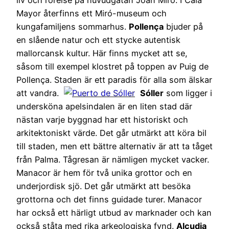
Mayor återfinns ett Miró-museum och
kungafamiljens sommarhus.
Pollença
bjuder på
en slående natur och ett stycke autentisk
mallorcansk kultur. Här finns mycket att se,
såsom till exempel klostret på toppen av Puig de
Pollença. Staden är ett paradis för alla som älskar
att vandra.
Sóller
som ligger i
undersköna apelsindalen är en liten stad där
nästan varje byggnad har ett historiskt och
arkitektoniskt värde. Det går utmärkt att köra bil
till staden, men ett bättre alternativ är att ta tåget
från Palma. Tågresan är nämligen mycket vacker.
Manacor är hem för två unika grottor och en
underjordisk sjö. Det går utmärkt att besöka
grottorna och det finns guidade turer. Manacor
har också ett härligt utbud av marknader och kan
också ståta med rika arkeologiska fynd.
Alcudia