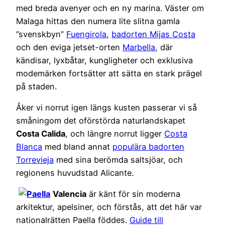
med breda avenyer och en ny marina. Väster om
Malaga hittas den numera lite slitna gamla
”svenskbyn”
Fuengirola
,
badorten Mijas Costa
och den eviga jetset-orten
Marbella
, där
kändisar, lyxbåtar, kungligheter och exklusiva
modemärken fortsätter att sätta en stark prägel
på staden.
Åker vi norrut igen längs kusten passerar vi så
småningom det oförstörda naturlandskapet
Costa Calida
, och längre norrut ligger
Costa
Blanca
med bland annat
populära badorten
Torrevieja
med sina berömda saltsjöar, och
regionens huvudstad Alicante.
Valencia
är känt för sin moderna
arkitektur, apelsiner, och förstås, att det här var
nationalrätten Paella föddes.
Guide till