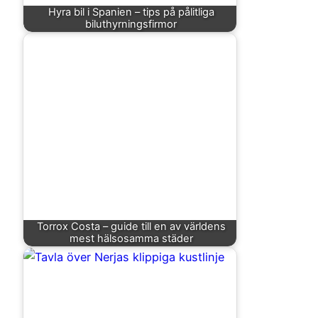
Hyra bil i Spanien – tips på pålitliga
biluthyrningsfirmor
Torrox Costa – guide till en av världens
mest hälsosamma städer