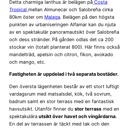
Detta charmiga lanthus är belägen på
Costa
Tropical
mellan Almunecar och Salobreña cirka
80km öster om
Malaga
. Belägen på den högsta
punkten av urbaniseringen Alfamar kan du njuta
av en spektakulär panoramautsikt över Salobreña
och dess stränder. På gården odlas det ca 200
stockar vin (totalt planterat 800). Här finns också
mandelträd, apelsin och citron, fikon, avokado
och mango, etc.
Fastigheten är uppdelad i två separata bostäder.
Den översta lägenheten består av ett stort luftigt
vardagsrum med matsalsdel, kök, två sovrum,
badrum samt en stor terrass med en fantastisk
havsutsikt. Utanför finner du
stor terrass
med en
spektakulära
utsikt över havet och vingårdarna
.
En del av terrassen är täckt med tak och den