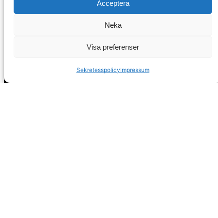
Acceptera
Neka
Visa preferenser
Sekretesspolicy
Impressum
Huvudkontor
Calle Pintada 50
Nerja, 29780
Malaga
Spanien
info@spanskafastigheter.se
☎ 0034 669 738 682
Nyhetsbrev