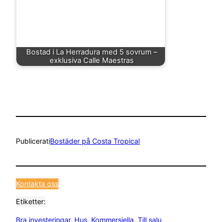
Bostad i La Herradura med 5 sovrum –
exklusiva Calle Maestras
Publicerat
i
Bostäder på Costa Tropical
Kontakta oss
Etiketter:
Bra investeringar
, 
Hus
, 
Kommersiella
, 
Till salu