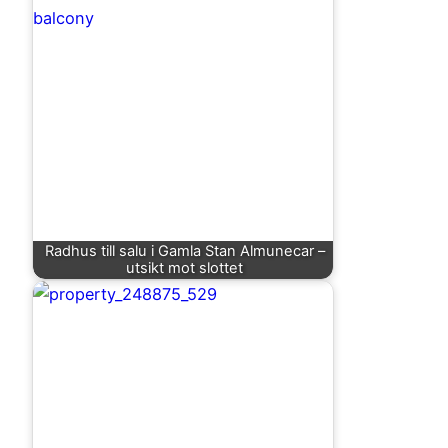
Radhus till salu i Gamla Stan Almunecar –
utsikt mot slottet