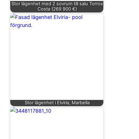
Stor lägenhet med 2 sovrum till salu Torrox
Costa (269 900 €)
Stor lägenhet i Elviria, Marbella