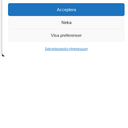
Acceptera
Neka
Visa preferenser
Sekretesspolicy
Impressum
Huvudkontor
Calle Pintada 50
Nerja, 29780
Malaga
Spanien