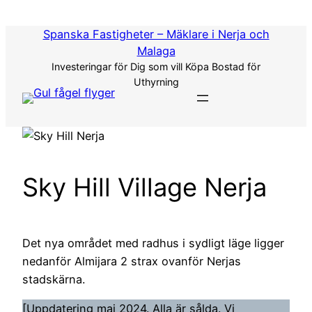
Hoppa
till
Spanska Fastigheter – Mäklare i Nerja och
innehåll
Malaga
Investeringar för Dig som vill Köpa Bostad för
Uthyrning
Sky Hill Village Nerja
Det nya området med radhus i sydligt läge ligger
nedanför Almijara 2 strax ovanför Nerjas
stadskärna.
[Uppdatering maj 2024. Alla är sålda. Vi