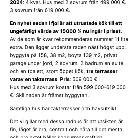
2024:
4 kvar. Hus med 2 sovrum från 499 000 €.
3 sovrum från 619 000 €.
En nyhet sedan i fjol är att utrustade kök till ett
ungefärligt värde av 15000 % nu ingår i priset.
Av de som är kvar rekommenderas nummer 11 lite
extra. Den ligger understa raden näst högst upp,
byggyta på 158, 38 m2, boyta 139 m2, privat
garage under jord, 2 sovrum, 2 badrum en suite
och en toalett, stort öppet kök,
tre terrasser
varav en takterrass
.
Pris
: 509 000 €
Hus med 3 sovrum kostar från 599 000-619 000
€. Skillnaden är främst byggytan.
Samtliga hus har takterrasser och havsutsikt.
Det vi gillar med dessa radhus är att utsikten är
fin, läget är bra, centralt och nära till det mesta
och projektet håller konkurrenskraftiga