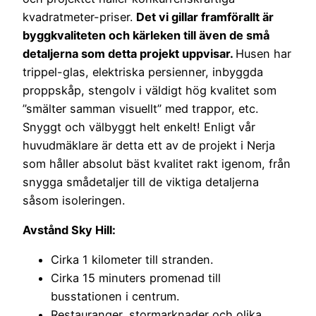
kvadratmeter-priser.
Det vi gillar framförallt är
byggkvaliteten och kärleken till även de små
detaljerna som detta projekt uppvisar.
Husen har
trippel-glas, elektriska persienner, inbyggda
proppskåp, stengolv i väldigt hög kvalitet som
”smälter samman visuellt” med trappor, etc.
Snyggt och välbyggt helt enkelt! Enligt vår
huvudmäklare är detta ett av de projekt i Nerja
som håller absolut bäst kvalitet rakt igenom, från
snygga smådetaljer till de viktiga detaljerna
såsom isoleringen.
Avstånd Sky Hill:
Cirka 1 kilometer till stranden.
Cirka 15 minuters promenad till
busstationen i centrum.
Restauranger, stormarknader och olika