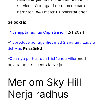
serviceinrättningar i den omedelbara
närheten. 840 meter till polisstationen.
Se också:
–
Nysläppta radhus Capistrano.
12/1 2024
–
Nyproducerad lägenhet med 2 sovrum, Ladera
del Mar.
Prissänkt!
–
Och nya parhus och fristående villor
med
privata pooler i centrala Nerja
Mer om Sky Hill
Nerja radhus