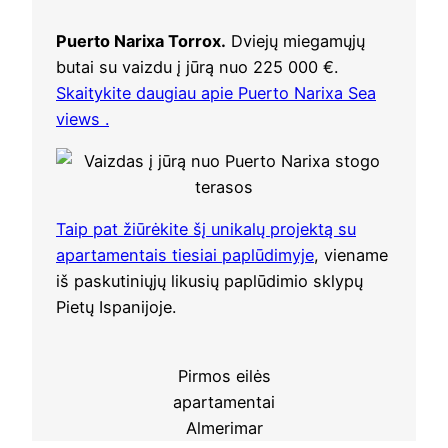
Puerto Narixa Torrox.
Dviejų miegamųjų
butai su vaizdu į jūrą nuo 225 000 €.
Skaitykite daugiau apie Puerto Narixa Sea
views .
Taip pat žiūrėkite šį unikalų projektą su
apartamentais tiesiai paplūdimyje
, viename
iš paskutiniųjų likusių paplūdimio sklypų
Pietų Ispanijoje.
Pirmos eilės
apartamentai
Almerimar