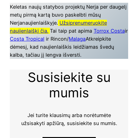
Keletas naujų statybos projektų Nerja per daugelį
metų pirmą kartą buvo paskelbti mūsų
Nerjanaujienlaiškyje.
Užsiprenumeruokite
naujienlaiškį čia.
Tai taip pat apima
Torrox Costa
ir
Costa Tropical
ir Rincon/
Malaga
Atkreipkite
dėmesį, kad naujienlaiškis leidžiamas švedų
kalba, tačiau jį lengva išversti.
Susisiekite su
mumis
Jei turite klausimų arba norėtumėte
užsisakyti apžiūrą, susisiekite su mumis.