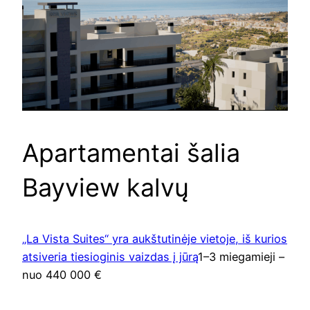
Apartamentai šalia
Bayview kalvų
„La Vista Suites“ yra aukštutinėje vietoje, iš kurios
atsiveria tiesioginis vaizdas į jūrą
1–3 miegamieji –
nuo ​​440 000 €