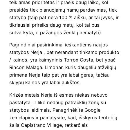
teikiamas prioritetas ir praeis daug laiko, kol
prasidės tiek planuojamų namų pardavimas, tiek
statyba (taip pat nėra 100 % aišku, ar tai įvyks, ir
tikriausiai prireiks daug metų, kol tai bus
sutvarkyta, o pažangos ženklų nematyti).
Pagrindiniai pasirinkimai ieškantiems naujos
statybos Nerja , bet nerandant tinkamo produkto
/ kainos, yra kaimyninis Torrox Costa, bet ypač
Rincon Malaga. Limonar, kuris daugeliu atžvilgių
primena Nerja taip pat yra labai geras, tačiau
sklypų kainos yra labai aukštos.
Krizės metais Nerja iš esmės niekas nebuvo
pastatyta, ir liko nedaug patrauklių zonų su
statybos leidimais. Panagrinėkite Google
žemėlapius ir pamatysite, kad, išskyrus teritoriją
šalia Capistrano Village, retkarčiais