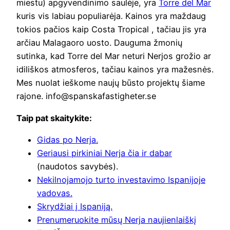
miestu) apgyvendinimo saulėje, yra
Torre del Mar
kuris vis labiau populiarėja. Kainos yra maždaug
tokios pačios kaip Costa Tropical , tačiau jis yra
arčiau Malagaoro uosto. Dauguma žmonių
sutinka, kad Torre del Mar neturi Nerjos grožio ar
idiliškos atmosferos, tačiau kainos yra mažesnės.
Mes nuolat ieškome naujų būsto projektų šiame
rajone. info@spanskafastigheter.se
Taip pat skaitykite:
Gidas po Nerja.
Geriausi pirkiniai Nerja čia ir dabar
(naudotos savybės).
Nekilnojamojo turto investavimo Ispanijoje
vadovas.
Skrydžiai į Ispaniją.
Prenumeruokite mūsų Nerja naujienlaiškį