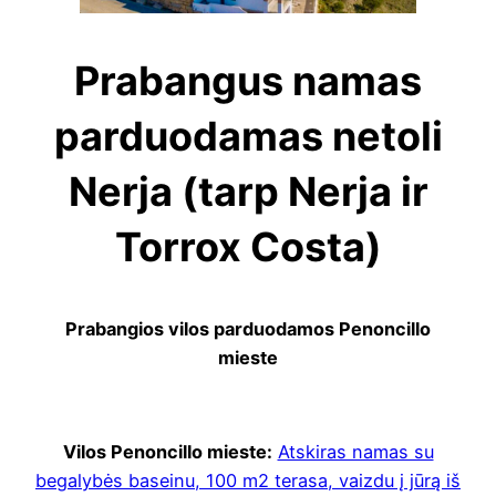
Prabangus namas
parduodamas netoli
Nerja (tarp Nerja ir
Torrox Costa)
Prabangios vilos parduodamos Penoncillo
mieste
Vilos Penoncillo mieste:
Atskiras namas su
begalybės baseinu, 100 m2 terasa, vaizdu į jūrą iš