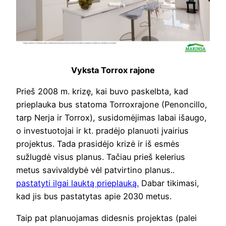
Vyksta Torrox rajone
Prieš 2008 m. krizę, kai buvo paskelbta, kad
prieplauka bus statoma Torroxrajone (Penoncillo,
tarp Nerja ir Torrox), susidomėjimas labai išaugo,
o investuotojai ir kt. pradėjo planuoti įvairius
projektus. Tada prasidėjo krizė ir iš esmės
sužlugdė visus planus. Tačiau prieš kelerius
metus savivaldybė vėl patvirtino planus..
pastatyti ilgai lauktą prieplauką.
Dabar tikimasi,
kad jis bus pastatytas apie 2030 metus.
Taip pat planuojamas didesnis projektas (palei