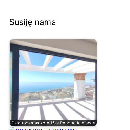
Susiję namai
Parduodamas kotedžas Penoncillo mieste