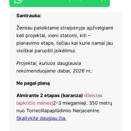
Santrauka:
Žemiau pateiktame straipsnyje apžvelgiami
keli projektai, vieni statomi, kiti –
planavimo etape, tačiau kai kurie namai jau
visiškai paruošti įsikėlimui.
Projektai, kuriuos daugiausia
rekomenduojame dabar, 2026 m.:
Ne pagal planą
Almirante 2 etapas (karanza)
išleistas
lapkričio mėnesį
2–3 miegamieji. 350 metrų
nuo Torrecillapaplūdimio Nerjacentre.
Skaitykite daugiau čia.