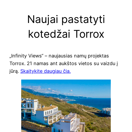
Naujai pastatyti
kotedžai Torrox
„Infinity Views“ – naujausias namų projektas
Torrox. 21 namas ant aukštos vietos su vaizdu į
jūrą.
Skaitykite daugiau čia.