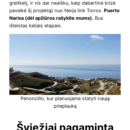
greitkelį, ir vis dar neaišku, kaip dabartinė krizė
paveikė šį projektą) nuo Nerja link Torrox.
Puerto
Narixa (dėl apžiūros rašykite mums).
Bus
išleistas keliais etapais.
Penoncillo, kur planuojama statyti naują
prieplauką
Šviežiai pagaminta