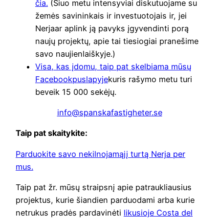
čia.
(Šiuo metu intensyviai diskutuojame su
žemės savininkais ir investuotojais ir, jei
Nerjaar aplink ją pavyks įgyvendinti porą
naujų projektų, apie tai tiesiogiai pranešime
savo naujienlaiškyje.)
Visa, kas įdomu, taip pat skelbiama mūsų
Facebookpuslapyje
kuris rašymo metu turi
beveik 15 000 sekėjų.
info@spanskafastigheter.se
Taip pat skaitykite:
Parduokite savo nekilnojamąjį turtą Nerja per
mus.
Taip pat žr. mūsų straipsnį apie patraukliausius
projektus, kurie šiandien parduodami arba kurie
netrukus pradės pardavinėti
likusioje Costa del