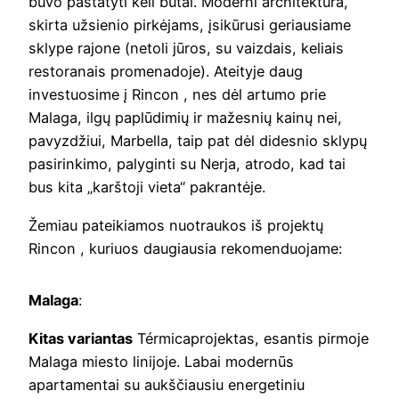
buvo pastatyti keli butai. Moderni architektūra,
skirta užsienio pirkėjams, įsikūrusi geriausiame
sklype rajone (netoli jūros, su vaizdais, keliais
restoranais promenadoje). Ateityje daug
investuosime į Rincon , nes dėl artumo prie
Malaga, ilgų paplūdimių ir mažesnių kainų nei,
pavyzdžiui, Marbella, taip pat dėl ​​didesnio sklypų
pasirinkimo, palyginti su Nerja, atrodo, kad tai
bus kita „karštoji vieta“ pakrantėje.
Žemiau pateikiamos nuotraukos iš projektų
Rincon , kuriuos daugiausia rekomenduojame:
Malaga
:
Kitas variantas
Térmicaprojektas, esantis pirmoje
Malaga miesto linijoje. Labai modernūs
apartamentai su aukščiausiu energetiniu