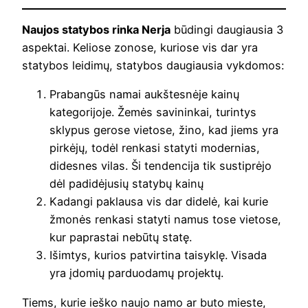
Naujos statybos rinka Nerja
būdingi daugiausia 3
aspektai. Keliose zonose, kuriose vis dar yra
statybos leidimų, statybos daugiausia vykdomos:
Prabangūs namai aukštesnėje kainų
kategorijoje. Žemės savininkai, turintys
sklypus gerose vietose, žino, kad jiems yra
pirkėjų, todėl renkasi statyti modernias,
didesnes vilas. Ši tendencija tik sustiprėjo
dėl padidėjusių statybų kainų
Kadangi paklausa vis dar didelė, kai kurie
žmonės renkasi statyti namus tose vietose,
kur paprastai nebūtų statę.
Išimtys, kurios patvirtina taisyklę. Visada
yra įdomių parduodamų projektų.
Tiems, kurie ieško naujo namo ar buto mieste,