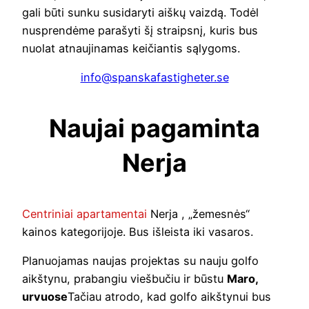
gali būti sunku susidaryti aiškų vaizdą. Todėl
nusprendėme parašyti šį straipsnį, kuris bus
nuolat atnaujinamas keičiantis sąlygoms.
info@spanskafastigheter.se
Naujai pagaminta
Nerja
Centriniai apartamentai
Nerja , „žemesnės“
kainos kategorijoje. Bus išleista iki vasaros.
Planuojamas naujas projektas su nauju golfo
aikštynu, prabangiu viešbučiu ir būstu
Maro,
urvuose
Tačiau atrodo, kad golfo aikštynui bus