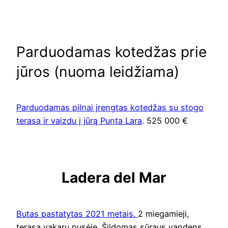
Parduodamas kotedžas prie
jūros (nuoma leidžiama)
Parduodamas pilnai įrengtas kotedžas su stogo
terasa ir vaizdu į jūrą Punta Lara
. 525 000 €
Ladera del Mar
Butas pastatytas 2021 metais.
2 miegamieji,
terasa vakarų pusėje. Šildomas sūraus vandens