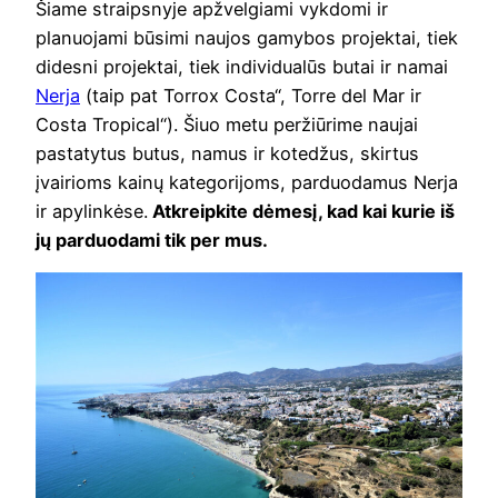
Šiame straipsnyje apžvelgiami vykdomi ir
planuojami būsimi naujos gamybos projektai, tiek
didesni projektai, tiek individualūs butai ir namai
Nerja
(taip pat Torrox Costa“, Torre del Mar ir
Costa Tropical“). Šiuo metu peržiūrime naujai
pastatytus butus, namus ir kotedžus, skirtus
įvairioms kainų kategorijoms, parduodamus Nerja
ir apylinkėse.
Atkreipkite dėmesį, kad kai kurie iš
jų parduodami tik per mus.