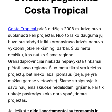
Costa Tropical
Costa Tropical
prieš didžiąją 2008 m. krizę buvo
suplanuoti keli projektai. Nuo to laiko dauguma jų
buvo sustabdyti ir iki koronaviruso krizės nebuvo
vykdomi jokie reikšmingi darbai. Šiuo metu
neaišku, kas nutiks šiame regione.
Granadaprovincijai niekada nepavyksta tinkamai
plėtoti savo regiono. Šiuo metu tikrai yra keletas
projektų, bet nieko labai įdomaus (deja, jie yra
mažiau gerose vietovėse). Šiame straipsnyje ir
savo naujienlaiškiuose nedelsdami grįšime, kai tik
rinkoje pasirodys koks nors ypač įdomus
projektas.
Jei ieškote
dideli apartamentai su terasomis ir