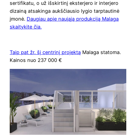
sertifikatu, o už išskirtinį eksterjero ir interjero
dizainą atsakinga aukščiausio lygio tarptautinė
įmonė.
Daugiau apie naująją produkciją Malaga
skaitykite čia.
Taip pat žr. šį centrinį projektą
Malaga statoma.
Kainos nuo 237 000 €