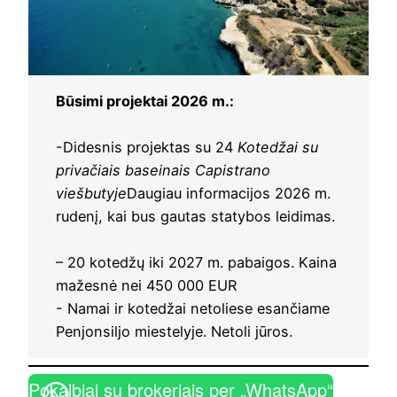
Būsimi projektai 2026 m.:
-Didesnis projektas su 24
Kotedžai su
privačiais baseinais Capistrano
viešbutyje
Daugiau informacijos 2026 m.
rudenį, kai bus gautas statybos leidimas.
– 20 kotedžų iki 2027 m. pabaigos. Kaina
mažesnė nei 450 000 EUR
- Namai ir kotedžai netoliese esančiame
Penjonsiljo miestelyje. Netoli jūros.
Pokalbiai su brokeriais per „WhatsApp“