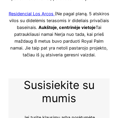
Residencial Los Arcos
(Ne pagal planą. 5 atskiros
vilos su didelėmis terasomis ir dideliais privačiais
baseinais.
Aukštoje, centrinėje vietoje
Tai
patraukliausi namai Nerja nuo tada, kai prieš
maždaug 8 metus buvo parduoti Royal Palm
namai. Jie taip pat yra netoli pastarojo projekto,
tačiau iš jų atsiveria geresni vaizdai.
Susisiekite su
mumis
Jei turite klausimų arba norėtumėte