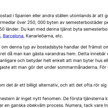
 bostad i Spanien eller andra ställen utomlands är att 
rmedlar över 250, 000 byten av semesterbostäder per
 150 länder. Du kan med denna tjänst byta semesterbos
,
Barcelona
, Kanarieöarna, etc.
 om denna typ av bostadsbyte handlar det främst o
ret då man kan gästa varandras hem. Detta innebär o
anligare och betyder helt enkelt att man byter hus e
ligaste att man gör det under sommarmånaderna. För ö
et är ett billigt alternativ, och att det ofta rör si
stern är inget nytt fenomen. De första tjänsterna ko
var en ganska obekväm process. Numera, tack vare In