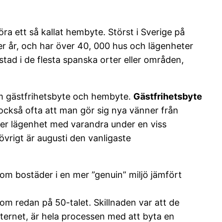
göra ett så kallat hembyte. Störst i Sverige på
 år, och har över 40, 000 hus och lägenheter
tad i de flesta spanska orter eller områden,
m gästfrihetsbyte och hembyte.
Gästfrihetsbyte
ckså ofta att man gör sig nya vänner från
ller lägenhet med varandra under en viss
vrigt är augusti den vanligaste
g om bostäder i en mer ”genuin” miljö jämfört
m redan på 50-talet. Skillnaden var att de
ternet, är hela processen med att byta en