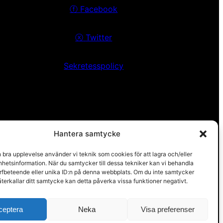
ⓕ
Facebook
ⓧ
Twitter
Sekretesspolicy
Hantera samtycke
n bra upplevelse använder vi teknik som cookies för att lagra och/eller
hetsinformation. När du samtycker till dessa tekniker kan vi behandla
rfbeteende eller unika ID:n på denna webbplats. Om du inte samtycker
återkallar ditt samtycke kan detta påverka vissa funktioner negativt.
ceptera
Neka
Visa preferenser