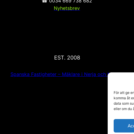
☎ 0034 669 738 682
Nyhetsbrev
EST. 2008
Spanska Fastigheter – Mäklare i Nerja och Malaga
För att ge e
komma åt en
data som su
eller om du 
Ac