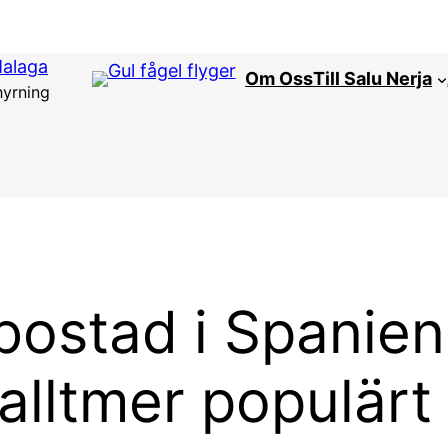
Malaga
Om Oss
Till Salu Nerja
hyrning
bostad i Spanie
alltmer populärt