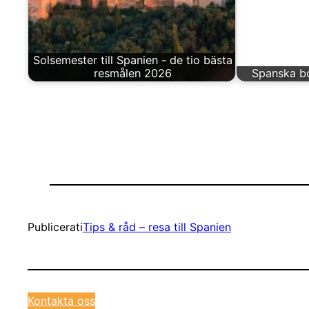
Solsemester till Spanien - de tio bästa
resmålen 2026
Spanska b
Publicerat
i
Tips & råd – resa till Spanien
Kontakta oss