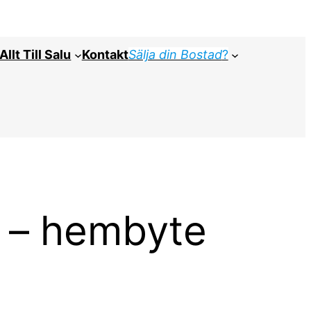
Allt Till Salu
Kontakt
Sälja din Bostad
?
n – hembyte