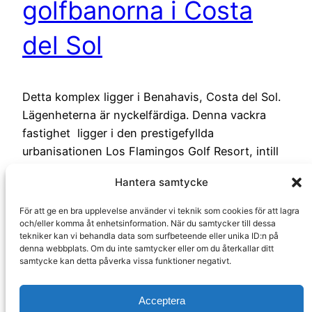
golfbanorna i Costa
del Sol
Detta komplex ligger i Benahavis, Costa del Sol.
Lägenheterna är nyckelfärdiga. Denna vackra
fastighet ligger i den prestigefyllda
urbanisationen Los Flamingos Golf Resort, intill
hotellet Villapadierna, i hjärtat av New Golden
Hantera samtycke
Mile. Omgiven av de tre bästa golfbanorna på
Costa del Sol: Flamingos, Alferini och Tramore.
För att ge en bra upplevelse använder vi teknik som cookies för att lagra
Med panoramautsikt över golfbanor och havet
och/eller komma åt enhetsinformation. När du samtycker till dessa
tekniker kan vi behandla data som surfbeteende eller unika ID:n på
kan man avnjuta…
denna webbplats. Om du inte samtycker eller om du återkallar ditt
samtycke kan detta påverka vissa funktioner negativt.
Läs hela
Acceptera