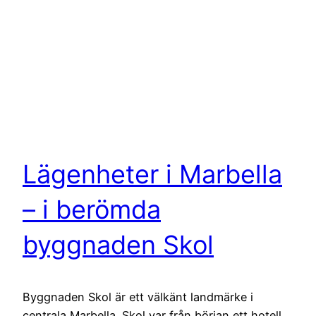
Lägenheter i Marbella
– i berömda
byggnaden Skol
Byggnaden Skol är ett välkänt landmärke i
centrala Marbella. Skol var från början ett hotell