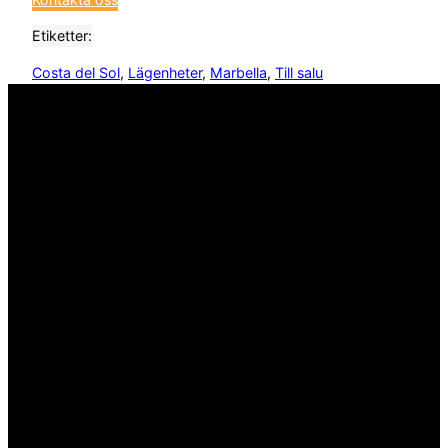
Etiketter:
Costa del Sol
, 
Lägenheter
, 
Marbella
, 
Till salu