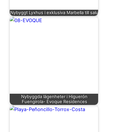
Nybyggt Lyxhus i exklusiva Marbella till salu
Nybyggda lägenheter i Higuerón
Fuengirola- Evoque Residences