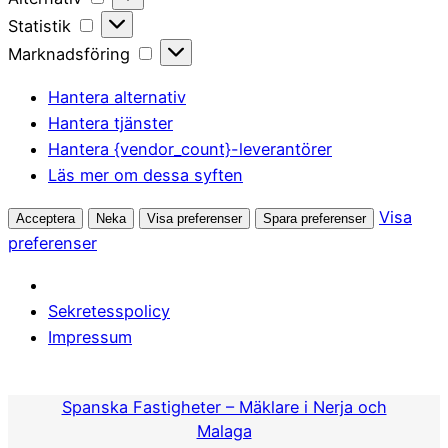
Statistik
Statistik
Marknadsföring
Marknadsföring
Hantera alternativ
Hantera tjänster
Hantera {vendor_count}-leverantörer
Läs mer om dessa syften
Visa
Acceptera
Neka
Visa preferenser
Spara preferenser
preferenser
Sekretesspolicy
Impressum
Hoppa
till
Spanska Fastigheter – Mäklare i Nerja och
innehåll
Malaga