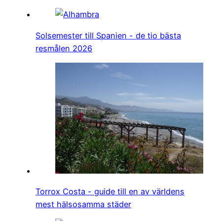
Solsemester till Spanien - de tio bästa
resmålen 2026
Torrox Costa - guide till en av världens
mest hälsosamma städer