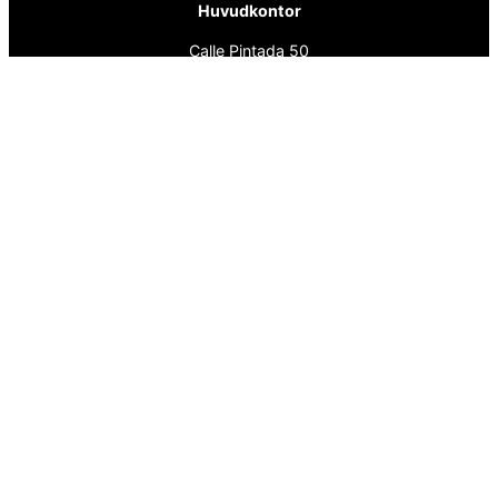
Huvudkontor
Calle Pintada 50
Nerja, 29780
Malaga
Spanien
info@spanskafastigheter.se
☎ 0034 669 738 682
Nyhetsbrev
Över 15000 Följare
ⓕ
Facebook
ⓧ
Twitter