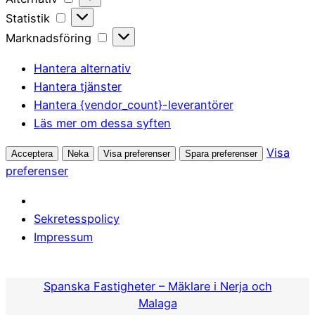
Statistik
Statistik
Marknadsföring
Marknadsföring
Hantera alternativ
Hantera tjänster
Hantera {vendor_count}-leverantörer
Läs mer om dessa syften
Visa
Acceptera
Neka
Visa preferenser
Spara preferenser
preferenser
Sekretesspolicy
Impressum
Hoppa
till
Spanska Fastigheter – Mäklare i Nerja och
innehåll
Malaga