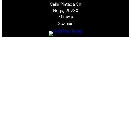
Calle Pintada 50
Nerja, 29780
Malaga
Spanien
info@spanskafastigheter.se
☎ 0034 669 738 682
Nyhetsbrev
Över 15000 Följare
ⓕ
Facebook
ⓧ
Twitter
Sekretesspolicy
EST. 2008