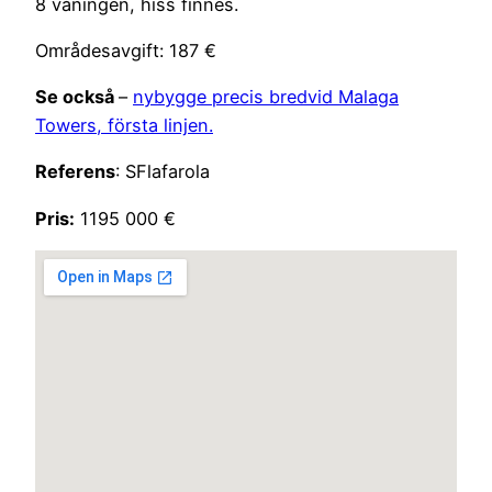
8 våningen, hiss finnes.
Områdesavgift: 187 €
Se också
–
nybygge precis bredvid Malaga
Towers, första linjen.
Referens
: SFlafarola
Pris:
1195 000 €