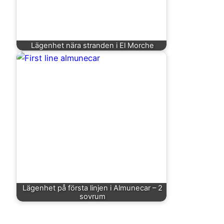
Lägenhet nära stranden i El Morche
Lägenhet på första linjen i Almunecar – 2
sovrum