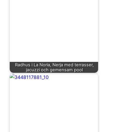
Radhus i La Noria, Nerja med terrasser,
jacuzzi och gemensam pool