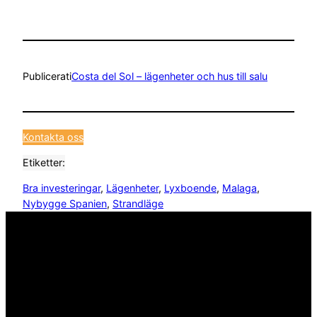
Publicerat
i
Costa del Sol – lägenheter och hus till salu
Kontakta oss
Etiketter:
Bra investeringar
, 
Lägenheter
, 
Lyxboende
, 
Malaga
, 
Nybygge Spanien
, 
Strandläge