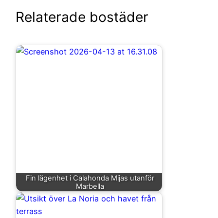
Relaterade bostäder
Fin lägenhet i Calahonda Mijas utanför
Marbella