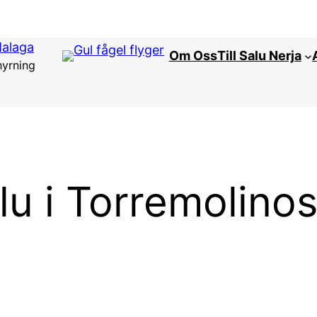
Malaga
Om Oss
Till Salu Nerja
hyrning
alu i Torremolino