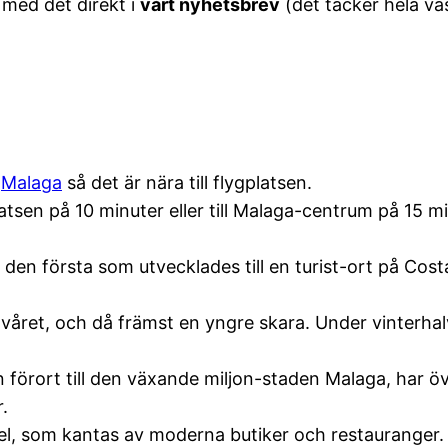
 med det direkt i
vårt nyhetsbrev
(det täcker hela vä
m
Malaga
så det är nära till flygplatsen.
platsen på 10 minuter eller till Malaga-centrum på 15 
 den första som utvecklades till en turist-ort på Cos
våret, och då främst en yngre skara. Under vinterhalv
n förort till den växande miljon-staden Malaga, har ö
.
el, som kantas av moderna butiker och restauranger.