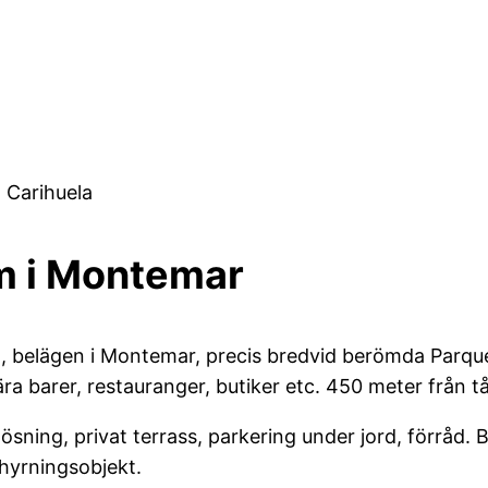
 Carihuela
m i Montemar
belägen i Montemar, precis bredvid berömda Parque de
ära barer, restauranger, butiker etc. 450 meter från t
ning, privat terrass, parkering under jord, förråd.
thyrningsobjekt.