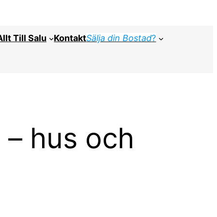
Allt Till Salu
Kontakt
Sälja din Bostad
?
s – hus och