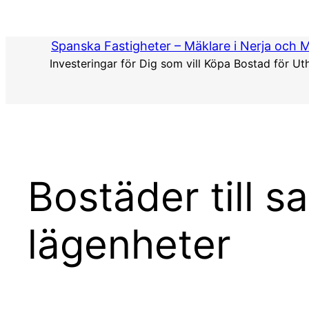
Hoppa
till
Spanska Fastigheter – Mäklare i Nerja och 
innehåll
Investeringar för Dig som vill Köpa Bostad för Ut
Bostäder till s
lägenheter