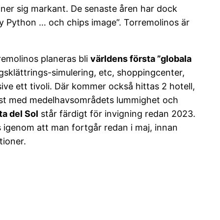
 ner sig markant. De senaste åren har dock
thy Python … och chips image”. Torremolinos är
remolinos planeras bli
världens första ”globala
gsklättrings-simulering, etc, shoppingcenter,
e ett tivoli. Där kommer också hittas 2 hotell,
 fast med medelhavsområdets lummighet och
ta del Sol
står färdigt för invigning redan 2023.
 igenom att man fortgår redan i maj, innan
tioner.