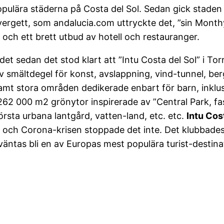
opulära städerna på Costa del Sol. Sedan gick staden
 övergett, som andalucia.com uttryckte det, ”sin Mon
 och ett brett utbud av hotell och restauranger.
t sedan det stod klart att ”Intu Costa del Sol” i Tor
v smältdegel för konst, avslappning, vind-tunnel, ber
mt stora områden dedikerade enbart för barn, inklusiv
, 262 000 m2 grönytor inspirerade av ”Central Park,
törsta urbana lantgård, vatten-land, etc. etc.
Intu Cos
och Corona-krisen stoppade det inte. Det klubbades
äntas bli en av Europas mest populära turist-destina