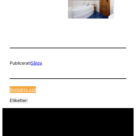
Publicerat
i
Sålda
Kontakta oss
Etiketter: