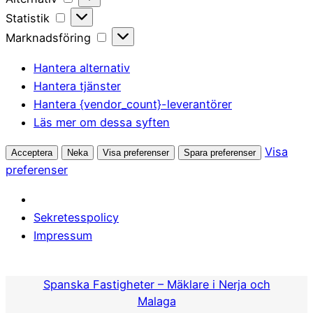
Statistik
Statistik
Marknadsföring
Marknadsföring
Hantera alternativ
Hantera tjänster
Hantera {vendor_count}-leverantörer
Läs mer om dessa syften
Visa
Acceptera
Neka
Visa preferenser
Spara preferenser
preferenser
Sekretesspolicy
Impressum
Hoppa
till
Spanska Fastigheter – Mäklare i Nerja och
innehåll
Malaga