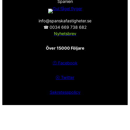
Spanien
info@spanskafastigheter.se
☎ 0034 669 738 682
Nyhetsbrev
Över 15000 Följare
ⓕ
Facebook
ⓧ
Twitter
Sekretesspolicy
EST. 2008
Spanska Fastigheter – Mäklare i Nerja och Malaga