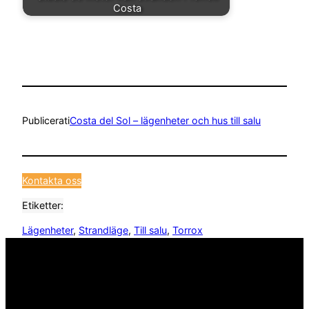
Costa
Publicerat
i
Costa del Sol – lägenheter och hus till salu
Kontakta oss
Etiketter:
Lägenheter
, 
Strandläge
, 
Till salu
, 
Torrox