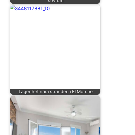
sovrum
Lägenhet nära stranden i El Morche