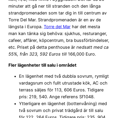
minuter att gå ner till stranden och den långa
strandpromenaden som tar dig in till centrum av
Torre Del Mar. Strandpromenaden är en av de
längsta i Europa.
Torre del Mar
har det mesta
man kan tänka sig behöva: sjukhus, resturanger,
cafeer, affärer, köpcentrum, bra bussförbindelser,
etc. Priset på detta penthouse är
nedsatt med ca
55%, från 323, 592 Euros till
166,000 Euro.
Fler lägenheter till salu i området
En lägenhet med två dubbla sovrum, rymligt
vardagsrum och fullt utrustade kök, AC och
terrass säljes för 113, 606 Euros. Tidigare
pris: 219, 540. Ange referens Sf1048.
Ytterligare en lägenhet (bottenvåning) med
två sovrum och privat trädgård är till salu
för 122, 264 Euros. Tidigare pris: 235, 904.