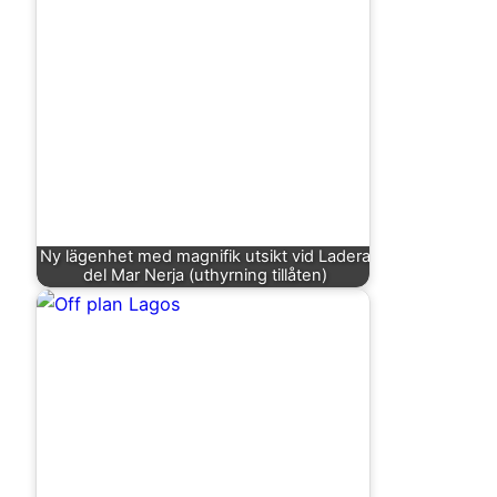
Ny lägenhet med magnifik utsikt vid Ladera
del Mar Nerja (uthyrning tillåten)