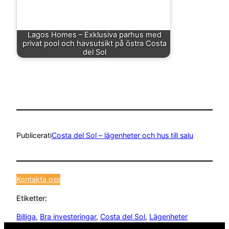
Lagos Homes – Exklusiva parhus med
privat pool och havsutsikt på östra Costa
del Sol
Publicerat
i
Costa del Sol – lägenheter och hus till salu
Kontakta oss
Etiketter:
Billiga
, 
Bra investeringar
, 
Costa del Sol
, 
Lägenheter