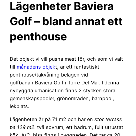
Lägenheter Baviera
Golf – bland annat ett
penthouse
Det objekt vi vill pusha mest för, och som vi valt
till
månadens objek
t, är ett fantastiskt
penthouse/takvåning belägen vid
golfbanan Baviera Golf i Torre Del Mar. I denna
nybyggda urbanisation finns 2 stycken stora
gemenskapspooler, grönområden, barnpool,
lekplats.
Lägenheten är på 71 m2 och har en
stor terrass
på 129 m2
. två sovrum, ett badrum, fullt utrustat
kök, A/C, hiss finns i byggnaden. Det tar ca 20