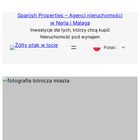
Przejdź
do
Spanish Properties – Agenci nieruchomości
treści
w Nerja i Malaga
Inwestycje dla tych, którzy chcą kupić
Nieruchomość pod wynajem
Polski