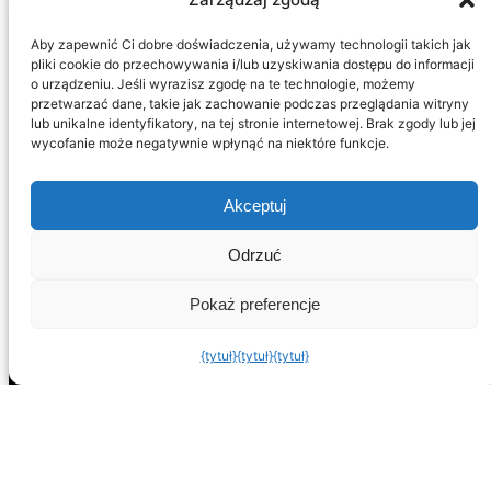
Aby zapewnić Ci dobre doświadczenia, używamy technologii takich jak
pliki cookie do przechowywania i/lub uzyskiwania dostępu do informacji
o urządzeniu. Jeśli wyrazisz zgodę na te technologie, możemy
przetwarzać dane, takie jak zachowanie podczas przeglądania witryny
lub unikalne identyfikatory, na tej stronie internetowej. Brak zgody lub jej
wycofanie może negatywnie wpłynąć na niektóre funkcje.
Akceptuj
Odrzuć
Siedziba główna
Pokaż preferencje
Calle Pintada 50
Nerja, 29780
Malaga
{tytuł}
{tytuł}
{tytuł}
Hiszpania
info@spanskafastigheter.se
☎ 0034 669 738 682