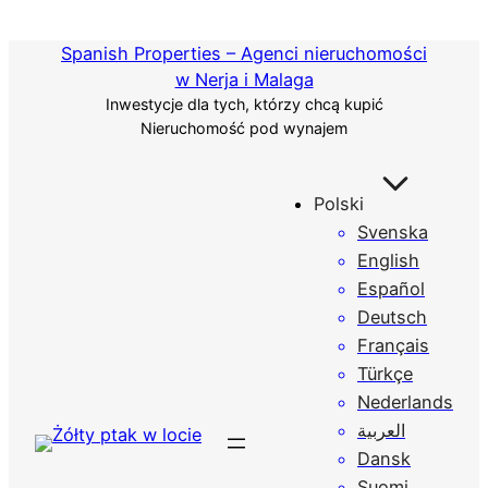
Przejdź
do
Spanish Properties – Agenci nieruchomości
treści
w Nerja i Malaga
Inwestycje dla tych, którzy chcą kupić
Nieruchomość pod wynajem
Polski
Svenska
English
Español
Deutsch
Français
Türkçe
Nederlands
العربية
Dansk
Suomi