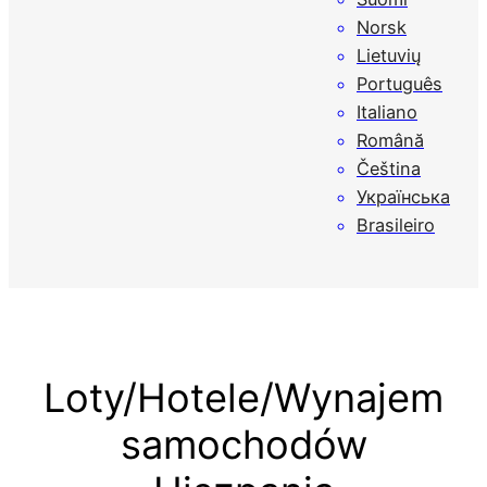
Norsk
Lietuvių
Português
Italiano
Română
Čeština
Українська
Brasileiro
Loty/Hotele/Wynajem
samochodów