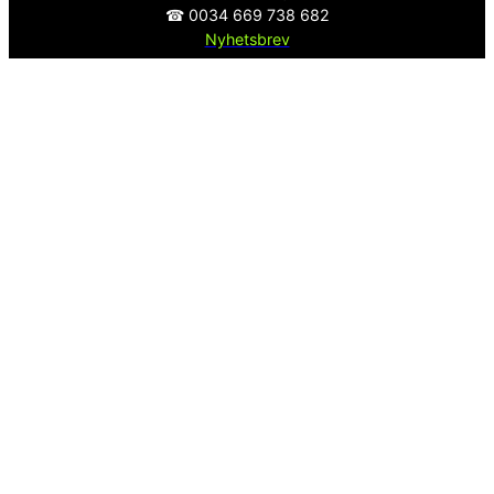
☎ 0034 669 738 682
Nyhetsbrev
Över 15000 Följare
ⓕ
Facebook
ⓧ
Twitter
Sekretesspolicy
EST. 2008
Spanska Fastigheter – Mäklare i Nerja och Malaga