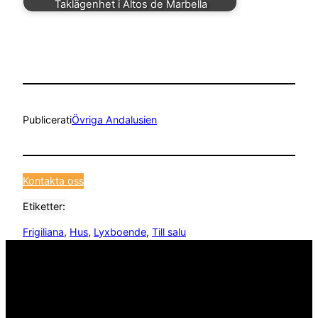
Taklägenhet i Altos de Marbella
Publicerat
i
Övriga Andalusien
Kontakta oss
Etiketter:
Frigiliana
, 
Hus
, 
Lyxboende
, 
Till salu