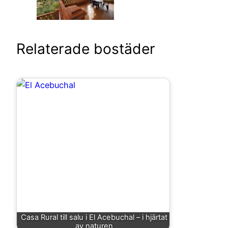
Relaterade bostäder
Casa Rural till salu i El Acebuchal – i hjärtat
av naturen