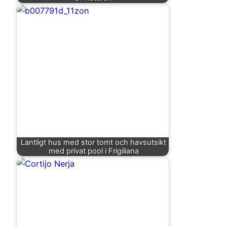
Lantligt hus med stor tomt och havsutsikt
med privat pool i Frigiliana