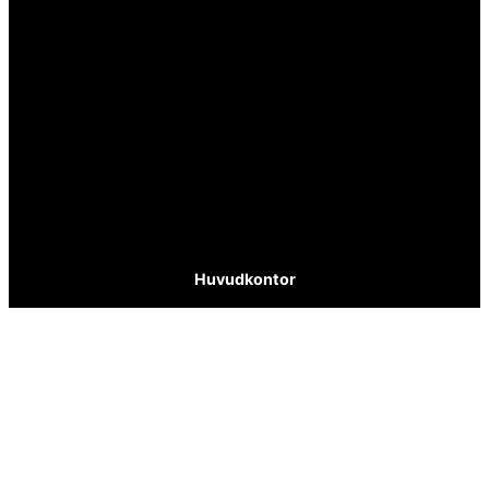
Huvudkontor
Calle Pintada 50
Nerja, 29780
Malaga
Spanien
info@spanskafastigheter.se
☎ 0034 669 738 682