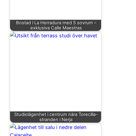
Bostad i La Herradura med 5 sovrum –
exklusiva Calle Maestras
Studiolägenhet i centrum nära Torecilla-
stranden i Nerja