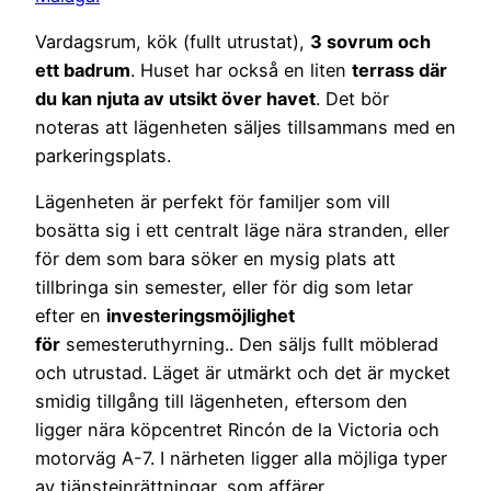
Vardagsrum, kök (fullt utrustat),
3 sovrum och
ett badrum
. Huset har också en liten
terrass där
du kan njuta av utsikt över havet
. Det bör
noteras att lägenheten säljes tillsammans med en
parkeringsplats.
Lägenheten är perfekt för familjer som vill
bosätta sig i ett centralt läge nära stranden, eller
för dem som bara söker en mysig plats att
tillbringa sin semester, eller för dig som letar
efter en
investeringsmöjlighet
för
semesteruthyrning.. Den säljs fullt möblerad
och utrustad. Läget är utmärkt och det är mycket
smidig tillgång till lägenheten, eftersom den
ligger nära köpcentret Rincón de la Victoria och
motorväg A-7. I närheten ligger alla möjliga typer
av tjänsteinrättningar, som affärer,