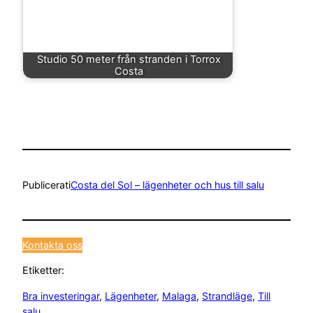
Studio 50 meter från stranden i Torrox
Costa
Publicerat
i
Costa del Sol – lägenheter och hus till salu
Kontakta oss
Etiketter:
Bra investeringar
, 
Lägenheter
, 
Malaga
, 
Strandläge
, 
Till
salu